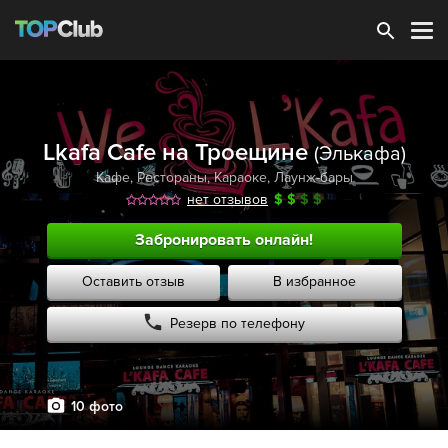
Зарегистрироваться
Lkafa Cafe на Троещине
(Элькафа)
Кафе
,
Рестораны
,
Караоке
,
Лаунж-бары
нет отзывов
$
$
$
$
Забронировать онлайн!
Оставить отзыв
В избранное
Резерв по телефону
10 фото