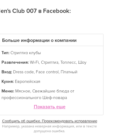
en's Сlub 007 в Facebook:
Больше информации о компании
Тип:
Стриптиз клубы
Развлечения:
Wi-Fi
,
Стриптиз
,
Топлесс
,
Шоу
Вход:
Dress code
,
Face control
,
Платный
Кухня:
Европейская
Меню:
Мясное
,
Свежайшие блюда от
профессионального Шеф-повара
Показать еще
Сообщить об ошибке. Порекомендовать исправление
Например, указана неверная информация, или в тексте
допущена ошибка.