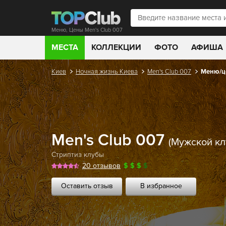
Меню, Цены Men's Сlub 007
МЕСТА
КОЛЛЕКЦИИ
ФОТО
АФИША
Киев
Ночная жизнь Киева
Men's Сlub 007
Меню/ц
Men's Сlub 007
(Мужской кл
Стриптиз клубы
20 отзывов
$
$
$
$
Оставить отзыв
В избранное