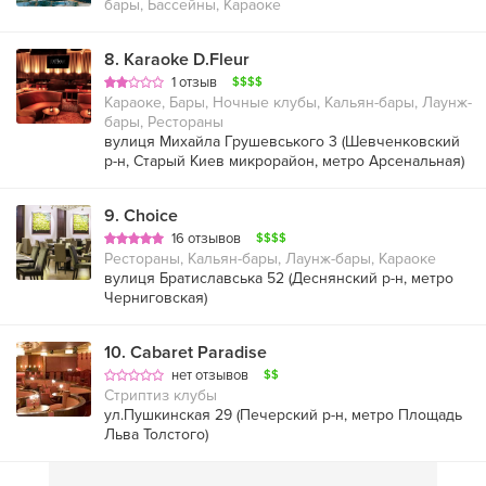
бары, Бассейны, Караоке
8
.
Karaoke D.Fleur
1 отзыв
$$$$
Караоке, Бары, Ночные клубы, Кальян-бары, Лаунж-
бары, Рестораны
вулиця Михайла Грушевського 3 (
Шевченковский
р-н
,
Старый Киев микрорайон
,
метро Арсенальная
)
9
.
Choice
16 отзывов
$$$$
Рестораны, Кальян-бары, Лаунж-бары, Караоке
вулиця Братиславська 52 (
Деснянский р-н
,
метро
Черниговская
)
10
.
Cabaret Paradise
нет отзывов
$$
Стриптиз клубы
ул.Пушкинская 29 (
Печерский р-н
,
метро Площадь
Льва Толстого
)