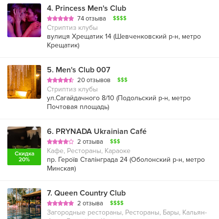
4
.
Princess Men's Club
74 отзыва
$$$$
Стриптиз клубы
вулиця Хрещатик 14 (
Шевченковский р-н
,
метро
Крещатик
)
5
.
Men's Сlub 007
20 отзывов
$$$
Стриптиз клубы
ул.Сагайдачного 8/10 (
Подольский р-н
,
метро
Почтовая площадь
)
6
.
PRYNADA Ukrainian Café
2 отзыва
$$$
Кафе, Рестораны, Караоке
Скидка
пр. Героїв Сталінграда 24 (
Оболонский р-н
,
метро
20%
Минская
)
7
.
Queen Country Club
2 отзыва
$$$$
Загородные рестораны, Рестораны, Бары, Кальян-