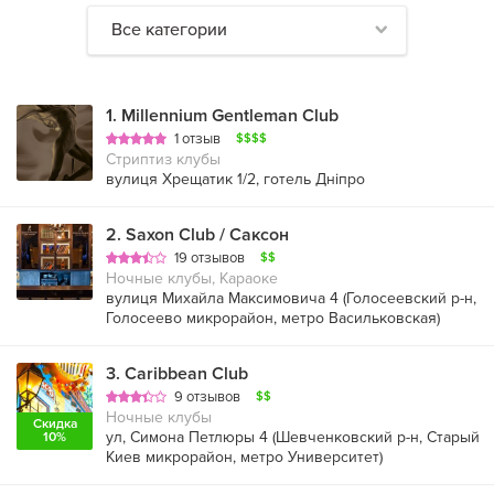
Все категории
1
.
Millennium Gentleman Club
1 отзыв
$$$$
Стриптиз клубы
вулиця Хрещатик 1/2, готель Дніпро
2
.
Saxon Club / Саксон
19 отзывов
$$
Ночные клубы, Караоке
вулиця Михайла Максимовича 4 (
Голосеевский р-н
,
Голосеево микрорайон
,
метро Васильковская
)
3
.
Caribbean Club
9 отзывов
$$
Ночные клубы
Скидка
ул, Симона Петлюры 4 (
Шевченковский р-н
,
Старый
10%
Киев микрорайон
,
метро Университет
)