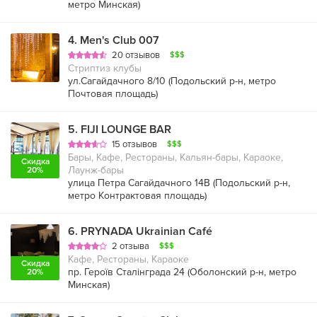
метро Минская
)
4
.
Men's Сlub 007
20 отзывов
$$$
Стриптиз клубы
ул.Сагайдачного 8/10 (
Подольский р-н
,
метро
Почтовая площадь
)
5
.
FIJI LOUNGE BAR
15 отзывов
$$$
Бары, Кафе, Рестораны, Кальян-бары, Караоке,
Скидка
Лаунж-бары
20%
улица Петра Сагайдачного 14В (
Подольский р-н
,
метро Контрактовая площадь
)
6
.
PRYNADA Ukrainian Café
2 отзыва
$$$
Кафе, Рестораны, Караоке
Скидка
пр. Героїв Сталінграда 24 (
Оболонский р-н
,
метро
20%
Минская
)