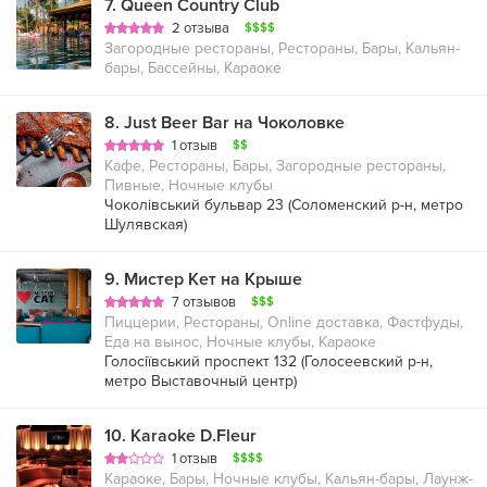
7
.
Queen Country Club
2 отзыва
$$$$
Загородные рестораны, Рестораны, Бары, Кальян-
бары, Бассейны, Караоке
8
.
Just Beer Bar на Чоколовке
1 отзыв
$$
Кафе, Рестораны, Бары, Загородные рестораны,
Пивные, Ночные клубы
Чоколівський бульвар 23 (
Соломенский р-н
,
метро
Шулявская
)
9
.
Мистер Кет на Крыше
7 отзывов
$$$
Пиццерии, Рестораны, Online доставка, Фастфуды,
Еда на вынос, Ночные клубы, Караоке
Голосіївський проспект 132 (
Голосеевский р-н
,
метро Выставочный центр
)
10
.
Karaoke D.Fleur
1 отзыв
$$$$
Караоке, Бары, Ночные клубы, Кальян-бары, Лаунж-