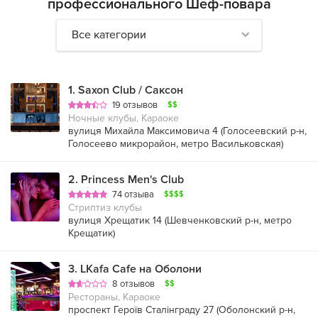
профессионального Шеф-повара
Все категории
1
.
Saxon Club / Саксон
19 отзывов
$$
Ночные клубы, Караоке
вулиця Михайла Максимовича 4 (
Голосеевский р-н
,
Голосеево микрорайон
,
метро Васильковская
)
2
.
Princess Men's Club
74 отзыва
$$$$
Стриптиз клубы
вулиця Хрещатик 14 (
Шевченковский р-н
,
метро
Крещатик
)
3
.
LKafa Cafe на Оболони
8 отзывов
$$
Рестораны, Караоке
проспект Героїв Сталінграду 27 (
Оболонский р-н
,