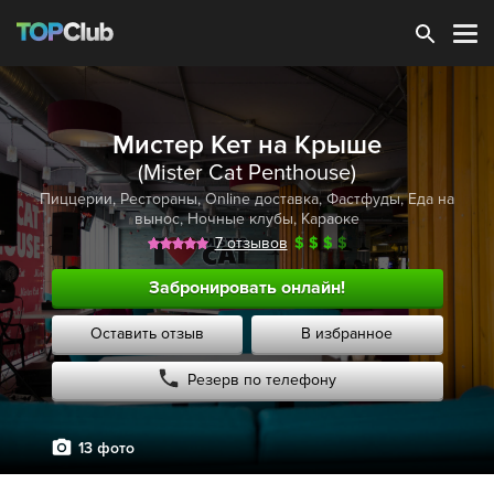
Зарегистрироваться
Мистер Кет на Крыше
(Mister Cat Penthouse)
Пиццерии
,
Рестораны
,
Online доставка
,
Фастфуды
,
Еда на
вынос
,
Ночные клубы
,
Караоке
7 отзывов
$
$
$
$
Забронировать онлайн!
Оставить отзыв
В избранное
Резерв по телефону
13 фото