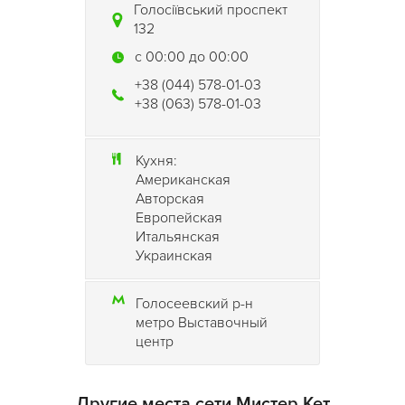
Голосіївський проспект
больших компаний. Как говорится, на любой вкус и цвет.
132
Мистер Кэт Пентхаус
- место для хорошего отдыха с
c 00:00 до 00:00
красивым видом!
+38 (044) 578-01-03
+38 (063) 578-01-03
Кухня:
Американская
Авторская
Европейская
Итальянская
Украинская
Голосеевский р-н
метро Выставочный
центр
Другие места сети Мистер Кет