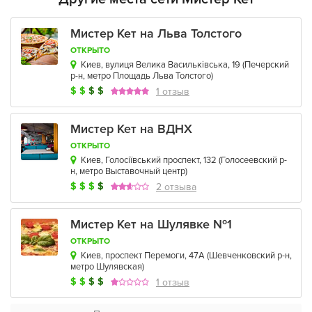
Мистер Кет на Льва Толстого
ОТКРЫТО
Киев, вулиця Велика Васильківська, 19
(
Печерский
р-н
,
метро Площадь Льва Толстого
)
$
$
$
$
1 отзыв
Мистер Кет на ВДНХ
ОТКРЫТО
Киев, Голосіївський проспект, 132
(
Голосеевский р-
н
,
метро Выставочный центр
)
$
$
$
$
2 отзыва
Мистер Кет на Шулявке №1
ОТКРЫТО
Киев, проспект Перемоги, 47А
(
Шевченковский р-н
,
метро Шулявская
)
$
$
$
$
1 отзыв