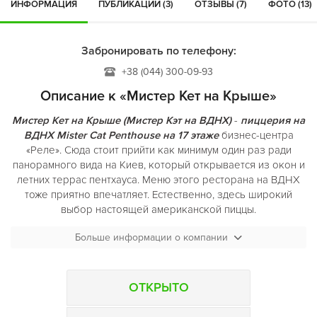
ИНФОРМАЦИЯ
ПУБЛИКАЦИИ (3)
ОТЗЫВЫ (7)
ФОТО (13)
Забронировать по телефону:
+38 (044) 300-09-93
Описание к «Мистер Кет на Крыше»
Мистер Кет на Крыше (Мистер Кэт на ВДНХ)
-
пиццерия на
ВДНХ Mister Cat Penthouse на 17 этаже
бизнес-центра
«Реле». Сюда стоит прийти как минимум один раз ради
панорамного вида на Киев, который открывается из окон и
летних террас пентхауса. Меню этого ресторана на ВДНХ
тоже приятно впечатляет. Естественно, здесь широкий
выбор настоящей американской пиццы.
Больше информации о компании
Но на этом меню не заканчивается: салаты и супы, рис и
паста, закуски и гриль-меню, сеты для больших компаний и
суши-меню. А коктейльная карта! Яркие насыщенные шоты
и безалкогольные коктейли, авторское пиво
Mister Cаt
и
ОТКРЫТО
расслабляющие лонги, оригинальные напитки с
экзотическими добавками и классические Party Mix для