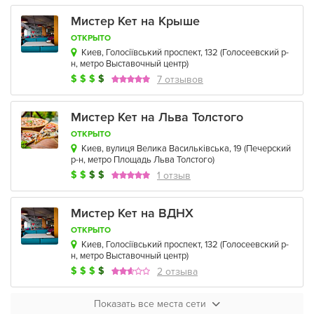
Мистер Кет на Крыше
ОТКРЫТО
Киев, Голосіївський проспект, 132
(
Голосеевский р-
н
,
метро Выставочный центр
)
$
$
$
$
7 отзывов
Мистер Кет на Льва Толстого
ОТКРЫТО
Киев, вулиця Велика Васильківська, 19
(
Печерский
р-н
,
метро Площадь Льва Толстого
)
$
$
$
$
1 отзыв
Мистер Кет на ВДНХ
ОТКРЫТО
Киев, Голосіївський проспект, 132
(
Голосеевский р-
н
,
метро Выставочный центр
)
$
$
$
$
2 отзыва
Показать все места сети