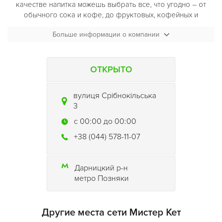
качестве напитка можешь выбрать все, что угодно – от
обычного сока и кофе, до фруктовых, кофейных и
экзотических безалкогольных коктейлей. Кроме того,
Больше информации о компании
действуют очень выгодные специальные предложения на
завтраки и бизнес-ланчи.
ОТКРЫТО
вулиця Срібнокільська
3
c 00:00 до 00:00
+38 (044) 578-11-07
Дарницкий р-н
метро Позняки
Другие места сети Мистер Кет