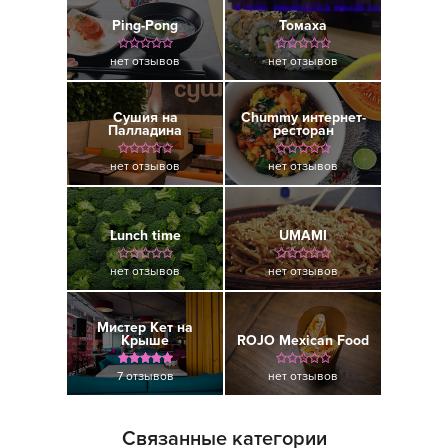
Ping-Pong
Томаха
нет отзывов
нет отзывов
Сушия на
Chummy интернет-
Палладина
ресторан
нет отзывов
нет отзывов
Lunch time
UMAMI
нет отзывов
нет отзывов
Мистер Кет на
Крыше
ROJO Mexican Food
7 отзывов
нет отзывов
Связанные категории