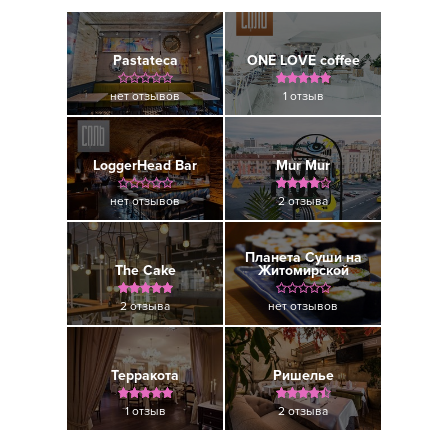
Pastateca
ONE LOVE coffee
нет отзывов
1 отзыв
LoggerHead Bar
Mur Mur
нет отзывов
2 отзыва
Планета Суши на
The Cake
Житомирской
2 отзыва
нет отзывов
Терракота
Ришелье
1 отзыв
2 отзыва