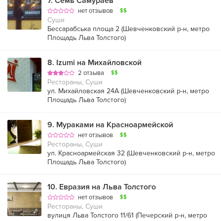
7
.
Семь Самураев
нет отзывов
$$
Суши
Бессарабська площа 2 (
Шевченковский р-н
,
метро
Площадь Льва Толстого
)
8
.
Izumi на Михайловской
2 отзыва
$$
Рестораны, Суши
ул. Михайловская 24А (
Шевченковский р-н
,
метро
Площадь Льва Толстого
)
9
.
Мураками на Красноармейской
нет отзывов
$$
Рестораны, Суши
ул. Красноармейская 32 (
Шевченковский р-н
,
метро
Площадь Льва Толстого
)
10
.
Евразия на Льва Толстого
нет отзывов
$$
Рестораны, Суши
вулиця Льва Толстого 11/61 (
Печерский р-н
,
метро