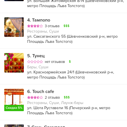
ул. Большая Житомирская 8/14 (
Шевченковский р-н
,
метро Площадь Льва Толстого
)
4
.
Тампопо
3 отзыва
$$$
Рестораны, Суши
ул. Саксаганского 55 (
Шевченковский р-н
,
метро
Площадь Льва Толстого
)
5
.
Тунец
нет отзывов
$
Бары, Суши
ул. Красноармейская 24/1 (
Шевченковский р-н
,
метро Площадь Льва Толстого
)
6
.
Touch cafe
2 отзыва
$$$
Рестораны, Суши, Лаунж-бары
ул. Шота Руставели 16 (
Печерский р-н
,
метро
Скидка 5%
Площадь Льва Толстого
)