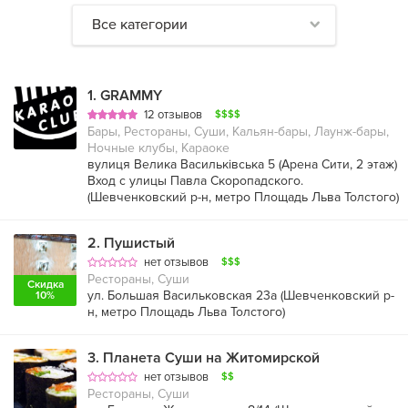
Все категории
1
.
GRAMMY
12 отзывов
$$$$
Бары, Рестораны, Суши, Кальян-бары, Лаунж-бары,
Ночные клубы, Караоке
вулиця Велика Васильківська 5 (Арена Сити, 2 этаж)
Вход с улицы Павла Скоропадского.
(
Шевченковский р-н
,
метро Площадь Льва Толстого
)
2
.
Пушистый
нет отзывов
$$$
Рестораны, Суши
Скидка
ул. Большая Васильковская 23а (
Шевченковский р-
10%
н
,
метро Площадь Льва Толстого
)
3
.
Планета Суши на Житомирской
нет отзывов
$$
Рестораны, Суши