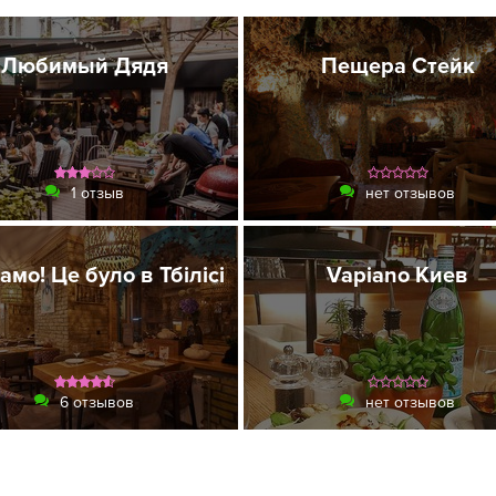
Любимый Дядя
Пещера Стейк
1 отзыв
нет отзывов
амо! Це було в Тбілісі
Vapiano Киев
6 отзывов
нет отзывов