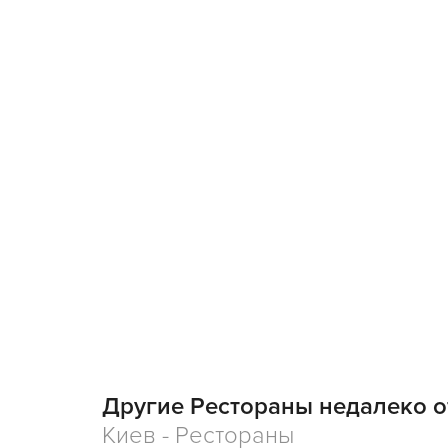
агрессивная реклама, – покоряют столичную дел
интеллигенцию. Призвание Under Wonder – барха
эстетически изумлять.
Другие Рестораны недалеко о
Киев - Рестораны