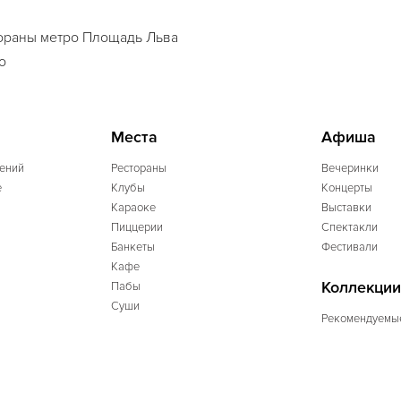
ораны метро Площадь Льва
о
Места
Афиша
ений
Рестораны
Вечеринки
e
Клубы
Концерты
Караоке
Выставки
Пиццерии
Спектакли
Банкеты
Фестивали
Кафе
Коллекции
Пабы
Суши
Рекомендуемы