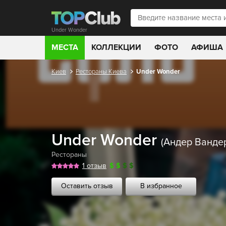
Under Wonder
МЕСТА
КОЛЛЕКЦИИ
ФОТО
АФИША
Киев
Рестораны Киева
Under Wonder
Under Wonder
(Андер Ванде
Рестораны
1 отзыв
$
$
$
$
Оставить отзыв
В избранное