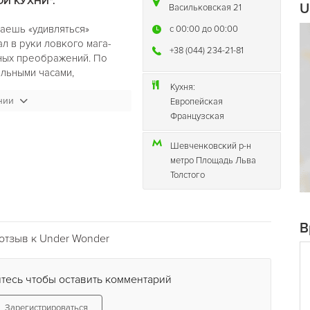
Й КУХНИ".
U
Васильковская 21
таешь «удивляться»
c 00:00 до 00:00
л в руки ловкого мага-
+38 (044) 234-21-81
ных преображений. По
альными часами,
 озаряемый рассветом
Кухня:
нии
ает стушевывать гранитный
Европейская
елябр, ограненный
Французская
ьефы под потолком,
атичной и таинственной
Шевченковский р-н
истрастным взглядом:
метро Площадь Льва
ое сверкание бокалов,
Толстого
лассика итальянского
ться, то изящные изгибы
 арматуры, то есть на
В
мпанк. Художественная игра
отзыв к Under Wonder
но затягивает и увлекает.
тает перед гостем в виде
тесь чтобы оставить комментарий
ованной под славянский
изуальное оформление
Зарегистрироваться