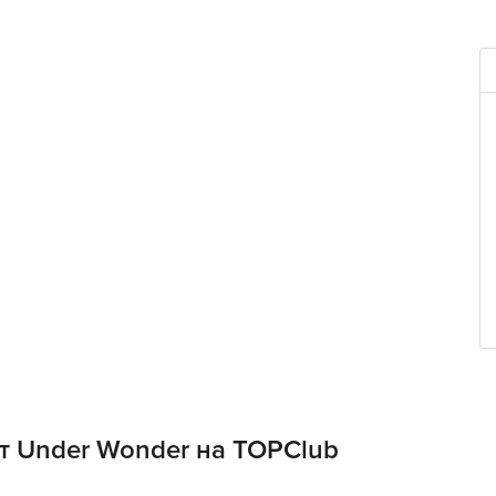
овую элиту и
тно расслаблять и
т Under Wonder на TOPClub