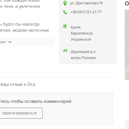
е, как каждая новая
О
ул. Драгоманова 19
 о чеке, и увлеченно
+38 (067) 121-27-77
ь будто бы навсегда
Кухня:
мягкие, медово-молочные
Европейская
с легким золотистым
Украинская
нии
естрыми солнечными
ведения сулят радостное,
Дарницкий р-н
метро Позняки
ваш отзыв к Оса
тесь чтобы оставить комментарий
Зарегистрироваться