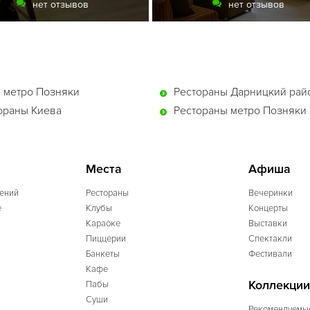
нет отзывов
нет отзывов
 метро Позняки
Рестораны Дарницкий рай
ораны Киева
Рестораны метро Позняки
Места
Афиша
ений
Рестораны
Вечеринки
e
Клубы
Концерты
Караоке
Выставки
Пиццерии
Спектакли
Банкеты
Фестивали
Кафе
Коллекции
Пабы
Суши
Рекомендуемы