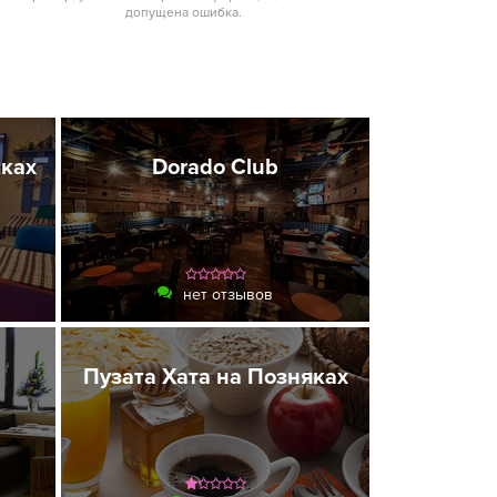
допущена ошибка.
ках
Dorado Club
нет отзывов
Пузата Хата на Позняках