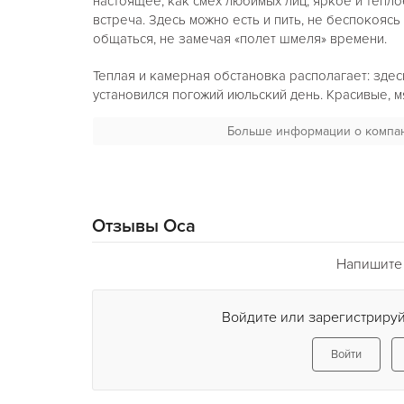
настоящее, как смех любимых лиц, яркое и тепло
встреча. Здесь можно есть и пить, не беспокоясь
общаться, не замечая «полет шмеля» времени.
Теплая и камерная обстановка располагает: здес
установился погожий июльский день. Красивые, 
тона стен и подсветки, дерево мебели и декора 
Больше информации о компа
отливом – как после летнего дождя, картины с п
цветами и крылатыми полосатыми талисманами за
почти невесомое настроение всей компании.
Отзывы Оса
Напишите 
Войдите или зарегистрируй
Войти