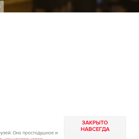
я
ЗАКРЫТО
НАВСЕГДА
узей. Оно простодушное и