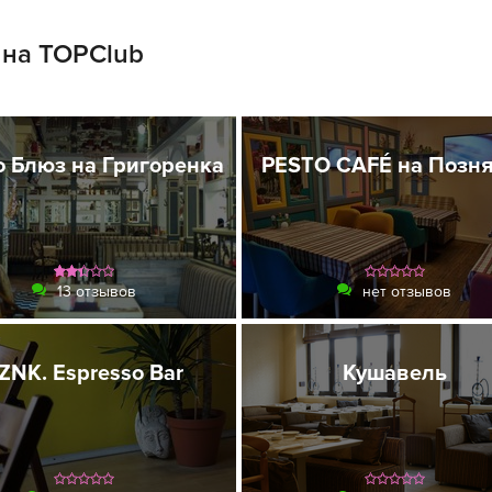
 на TOPClub
о Блюз на Григоренка
PESTO CAFÉ на Позня
13 отзывов
нет отзывов
ZNK. Espresso Bar
Кушавель