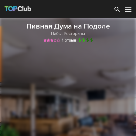
Зарегистрироваться
Пивная Дума на Подоле
Пабы
,
Рестораны
1 отзыв
$
$
$
$