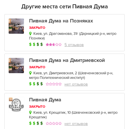
для компаний друзей, специальное предложение по пиву –
Другие места сети Пивная Дума
метр пива, плазмы и проекторы для просмотра спортивных
мероприятий в дружеской атмосфере, столы для игры в
Пивная Дума на Позняках
настольный футбол. Обещаем, вы со своими друзьями
ЗАКРЫТО
проведете отлично время в Пивной Думе.
Киев, ул. Драгоманова, 31г
(
Дарницкий р-н
,
метро
Позняки
)
И, конечно, мы помним о наших маленьких гостях:
$
$
$
$
5 отзывов
Специально оборудованная игровая комната в каждой
Пивной Думе, где малыши смогут себя занять, пока
взрослые отдыхают за бокалом пива. Каждые субботу и
Пивная Дума на Дмитриевской
воскресенье с 14.00 до 21.00 в игровой комнате работают
ЗАКРЫТО
профессиональные аниматоры, в развлекательную
Киев, ул. Дмитриевская, 2
(
Шевченковский р-н
,
программу которых входят развивающие игры для детей.
метро Политехнический институт
)
$
$
$
$
нет отзывов
До встречи в Пивных Думах!
Пивная Дума
ЗАКРЫТО
Киев, ул. Крещатик, 10
(
Шевченковский р-н
,
метро
Крещатик
)
$
$
$
$
нет отзывов