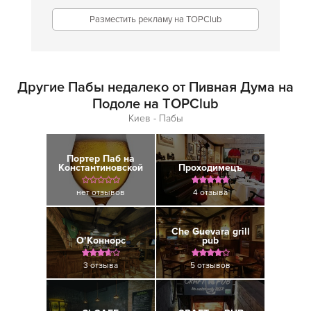
Разместить рекламу на TOPClub
Другие Пабы недалеко от Пивная Дума на
Подоле на TOPClub
Киев - Пабы
Портер Паб на
Константиновской
Проходимецъ
нет отзывов
4 отзыва
Che Guevara grill
О’Коннорс
pub
3 отзыва
5 отзывов