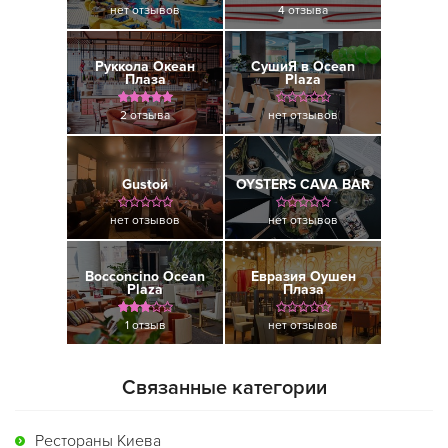
нет отзывов
4 отзыва
Руккола Океан
СушиЯ в Ocean
Плаза
Plaza
2 отзыва
нет отзывов
Gustoй
OYSTERS CAVA BAR
нет отзывов
нет отзывов
Bocconcino Ocean
Евразия Оушен
Plaza
Плаза
1 отзыв
нет отзывов
Связанные категории
Рестораны Киева