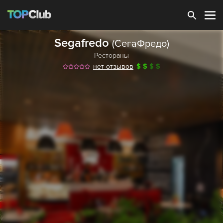
Зарегистрироваться
Segafredo
(СегаФредо)
Рестораны
нет отзывов
$
$
$
$