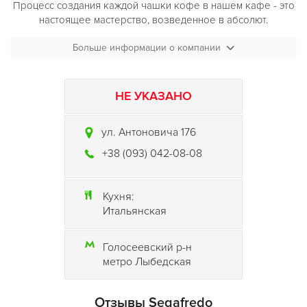
Процесс создания каждой чашки кофе в нашем кафе - это
настоящее мастерство, возведенное в абсолют.
Segafredo Zanetti
Больше информации о компании
гарантирует высокое качество, которое
возможно только в том случае, если компания проделывает
весь путь от кофейного зернышка до чашки,
сервированной гостю. Своим гостям кафе также
НЕ УКАЗАНО
предлагает большое разнообразие салатов и сендвичей.
ул. Антоновича 176
В кафе
Segafredo Zanetti Espresso
Вам всегда рады!
Ощутите Италию в своем сердце
.
+38 (093) 042-08-08
Кухня:
Итальянская
Голосеевский р-н
метро Лыбедская
Отзывы Segafredo