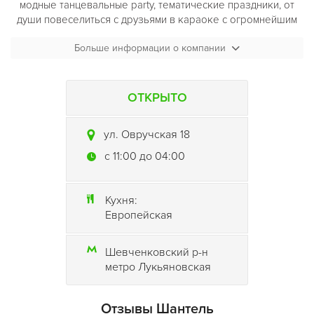
модные танцевальные party, тематические праздники, от
души повеселиться с друзьями в караоке с огромнейшим
выбором песен на любой вкус, отведать широкий
Больше информации о компании
ассортимент алкогольных напитков в нашем баре.
Любителям спокойного отдыха ресторан
Шантель
предлагает посетить наш бильярдный клуб, оборудованный
столами для игры в снукер, русский бильярд и американку.
ОТКРЫТО
ул. Овручская 18
c 11:00 до 04:00
Кухня:
Европейская
Шевченковский р-н
метро Лукьяновская
Отзывы Шантель