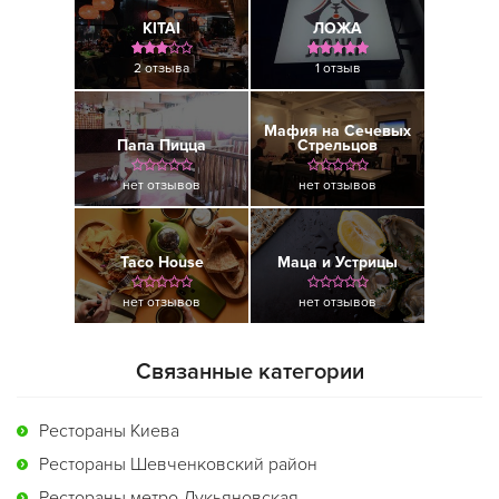
KITAI
ЛОЖА
2 отзыва
1 отзыв
Мафия на Сечевых
Папа Пицца
Стрельцов
нет отзывов
нет отзывов
Taco House
Маца и Устрицы
нет отзывов
нет отзывов
Связанные категории
Рестораны Киева
Рестораны Шевченковский район
Рестораны метро Лукьяновская