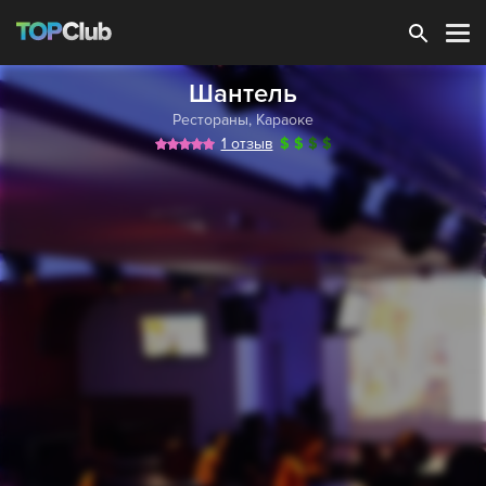
Зарегистрироваться
Шантель
Рестораны
,
Караоке
1 отзыв
$
$
$
$