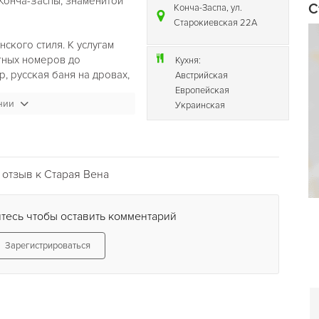
 Конча-Заспы, знаменитой
С
Конча-Заспа, ул.
Старокиевская 22А
ского стиля. К услугам
тных номеров до
Кухня:
, русская баня на дровах,
Австрийская
 яхт, школа яхтинга,
Европейская
нии
кинг, кинотеатр, детская
Украинская
говоров, первоклассный
 на затоку Днепра.
ерским оформлением
отзыв к Старая Вена
еский вкус. Для гостей
зысканных блюд
я года работает летняя
тесь чтобы оставить комментарий
 пляжем — является
Зарегистрироваться
ейном и просторной
евянного сруба «Щедрый