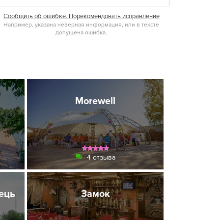
Сообщить об ошибке. Порекомендовать исправление
Например, указана неверная информация, или в тексте
допущена ошибка.
Morewell
4 отзыва
ець
Замок