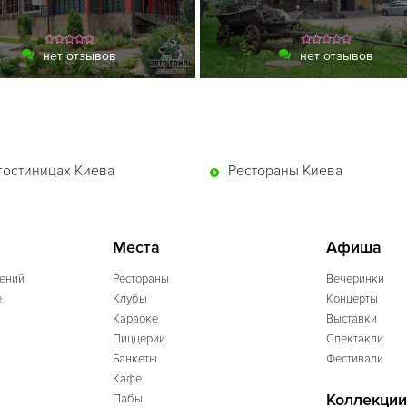
нет отзывов
нет отзывов
гостиницах Киева
Рестораны Киева
Места
Афиша
ений
Рестораны
Вечеринки
e
Клубы
Концерты
Караоке
Выставки
Пиццерии
Спектакли
Банкеты
Фестивали
Кафе
Коллекции
Пабы