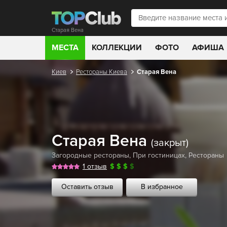
Старая Вена
МЕСТА
КОЛЛЕКЦИИ
ФОТО
АФИША
Киев
Рестораны Киева
Старая Вена
Старая Вена
(закрыт)
Загородные рестораны
,
При гостиницах
,
Рестораны
1 отзыв
$
$
$
$
Оставить отзыв
В избранное