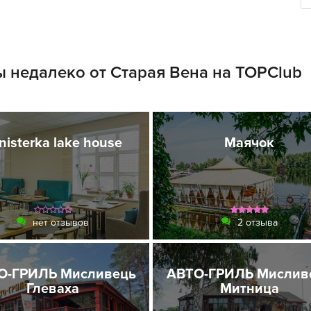
 недалеко от Старая Вена на TOPClub
nisterka lake house
Маячок
нет отзывов
2 отзыва
О-ГРИЛЬ Мисливець
АВТО-ГРИЛЬ Мислив
Глеваха
Митница