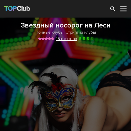
Зарегистрироваться
Звездный носорог на Леси
Ночные клубы
,
Стриптиз клубы
15 отзывов
$
$
$
$