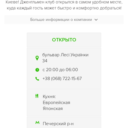
Киеве! Джентльмен клуб открылся в самом удобном месте,
куда каждый гость может быстро и комфортно добраться!
Чем новый клуб порадует наших гостей!
Больше информации о компании
К вашим услугам предоставлены 55 посадочных мест, где
наши гости могут отдохнуть большой компанией, или
ОТКРЫТО
заказать мальчишник. Также количество мест
рассчитано на тематические вечеринки и мальчишники.
бульвар Лесі Українки
Полный стриптиз на сцене увлечет и заинтригует даже
34
самого большого скептика. В стриптиз-клубе Звездный
Носорог вы насладитесь представлением девушек с
c 20:00 до 06:00
самыми отточенными телами. А мастерство их танца
+38 (068) 722-15-67
порадует ваш глаз, заканчивая полным стриптизом на
сцене.
В нашем уютном баре вы можете отведать качественные
Кухня:
коктейли из элитного алкоголя. Бармен создаст гостю
Европейская
индивидуальный напиток с фееричным приготовлением.
Японская
Для любителей затянуться вкусным кальяном
джентльмен-клуб предоставляет такую возможность. Что
может быть лучше, чем красивые движения танцовщицы
Печерский р-н
на фоне дымовой завесы кальяна!