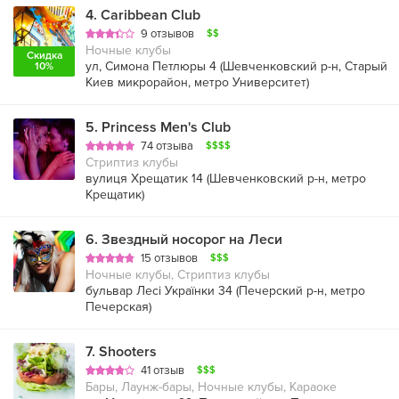
4
.
Caribbean Club
9 отзывов
$$
Ночные клубы
Скидка
ул, Симона Петлюры 4 (
Шевченковский р-н
,
Старый
10%
Киев микрорайон
,
метро Университет
)
5
.
Princess Men's Club
74 отзыва
$$$$
Стриптиз клубы
вулиця Хрещатик 14 (
Шевченковский р-н
,
метро
Крещатик
)
6
.
Звездный носорог на Леси
15 отзывов
$$$
Ночные клубы, Стриптиз клубы
бульвар Лесі Українки 34 (
Печерский р-н
,
метро
Печерская
)
7
.
Shooters
41 отзыв
$$$
Бары, Лаунж-бары, Ночные клубы, Караоке