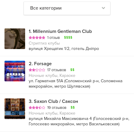
Все категории
1
.
Millennium Gentleman Club
1 отзыв
$$$$
Стриптиз клубы
вулиця Хрещатик 1/2, готель Дніпро
2
.
Forsage
17 отзывов
$$
Ночные клубы, Караоке
ул. Гарматная 51А (
Соломенский р-н
,
Соломенка
микрорайон
,
метро Шулявская
)
3
.
Saxon Club / Саксон
19 отзывов
$$
Ночные клубы, Караоке
вулиця Михайла Максимовича 4 (
Голосеевский р-н
,
Голосеево микрорайон
,
метро Васильковская
)