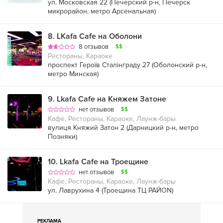
ул. Московская 22 (
Печерский р-н
,
Печерск
микрорайон
,
метро Арсенальная
)
8
.
LKafa Cafe на Оболони
8 отзывов
$$
Рестораны, Караоке
проспект Героїв Сталінграду 27 (
Оболонский р-н
,
метро Минская
)
9
.
Lkafa Cafe на Княжем Затоне
нет отзывов
$$
Кафе, Рестораны, Караоке, Лаунж-бары
вулиця Княжий Затон 2 (
Дарницкий р-н
,
метро
Позняки
)
10
.
Lkafa Cafe на Троещине
нет отзывов
$$
Кафе, Рестораны, Караоке, Лаунж-бары
ул. Лаврухина 4 (Троещина ТЦ РАЙON)
РЕКЛАМА