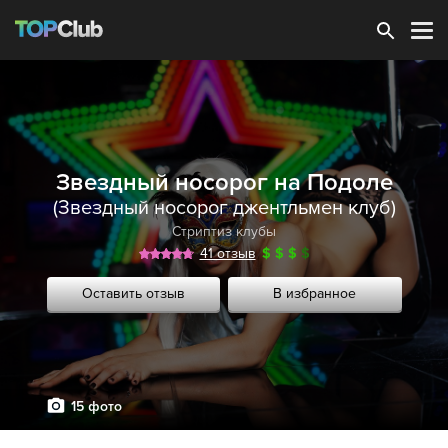
Зарегистрироваться
Звездный носорог на Подоле
(Звездный носорог джентльмен клуб)
Стриптиз клубы
41 отзыв
$
$
$
$
Оставить отзыв
В избранное
15 фото