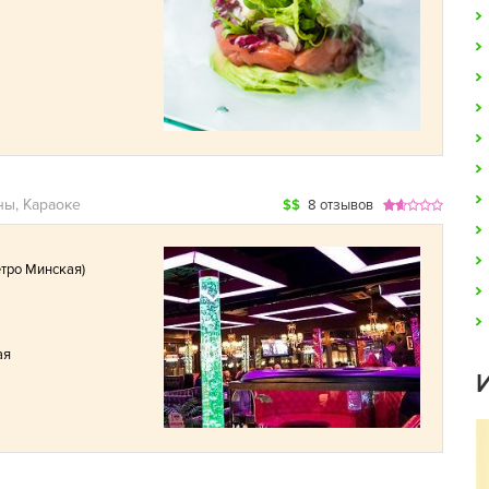
ны, Караоке
$$
8 отзывов
тро Минская
)
ая