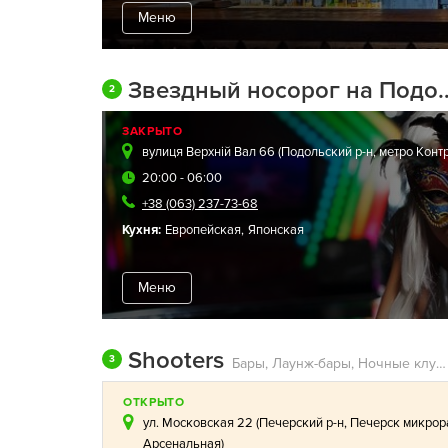
Меню
Звездный носорог на Подоле
2
ЗАКРЫТО
вулиця Верхній Вал 66 (
Подольский р-н
,
метро Конт
20:00 - 06:00
+38 (063) 237-73-68
Кухня:
Европейская
,
Японская
Меню
Shooters
3
Бары, Лаунж-бары, Ночные клубы, Караоке
ОТКРЫТО
ул. Московская 22 (
Печерский р-н
,
Печерск микрор
Арсенальная
)