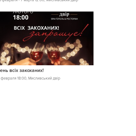
8 февраля - 7 марта 12:00, Мисливський двір
ень всіх закоханих!
4 февраля 18:00, Мисливський двір