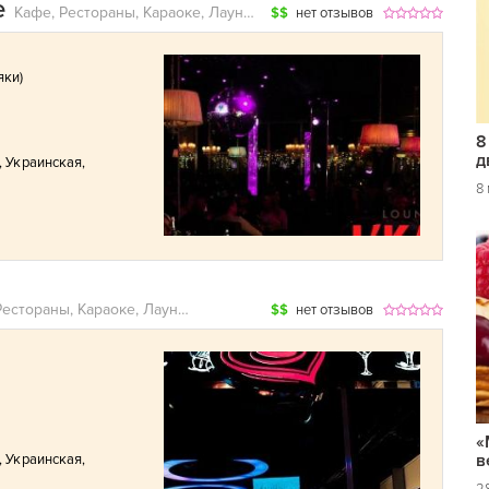
е
Кафе, Рестораны, Караоке, Лаунж-бары
$$
нет отзывов
яки
)
8
д
,
Украинская
,
8
Кафе, Рестораны, Караоке, Лаунж-бары
$$
нет отзывов
«
в
,
Украинская
,