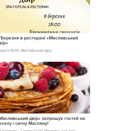
 Березня в ресторані «Мисливський
вір»
 марта 18:00, Мисливський двір
Мисливський двір» запрошує гостей на
еселу і ситну Масляну!