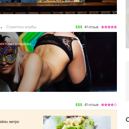
Стриптиз клубы
$$$
41 отзыв
рактовая площадь
)
$$$
41 отзыв
айон
,
метро