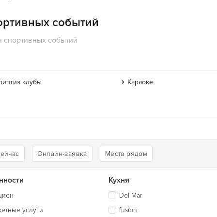
ортивных событий
я спортивных событий
риптиз клубы
Караоке
сейчас
Онлайн-заявка
Места рядом
нности
Кухня
цион
Del Mar
кетные услуги
fusion