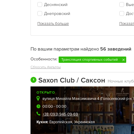
Деснянский
Вые
Днепровский
Дос
Показать больше
Показат
По вашим параметрам найдено
56 заведений
Особенности:
Трансляция спортивных событий
Сбросить фильтры
Saxon Club / Саксон
1
Ночные клуб
ОТКРЫТО
вулиця Михайла Максимовича 4 (
Голосеевский р-н
,
00:00 - 00:00
+38 (093) 946-09-69
Кухня:
Европейская
,
Украинская