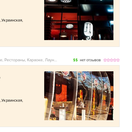
,
Украинская
,
Кафе, Рестораны, Караоке, Лаунж-бары
$$
нет отзывов
)
,
Украинская
,