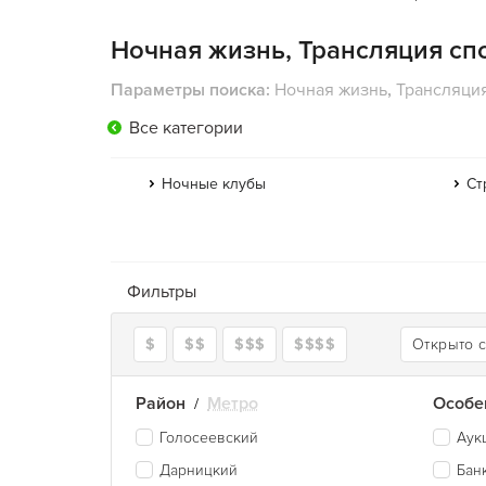
Ночная жизнь, Трансляция сп
Параметры поиска:
Ночная жизнь
,
Трансляци
Все категории
Ночные клубы
Ст
Фильтры
$
$$
$$$
$$$$
Открыто 
Район
Метро
Особе
/
Голосеевский
Аук
Дарницкий
Бан