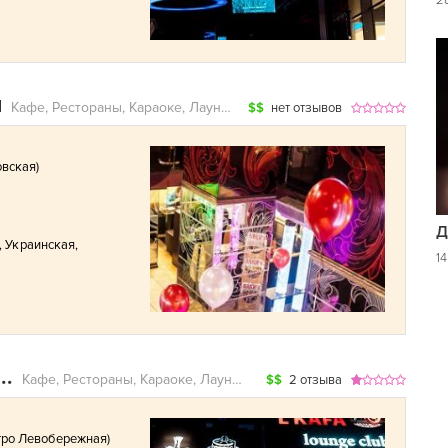
2
и
Кафе, Рестораны, Караоке, Лаунж-бары
$$
нет отзывов
овская
)
Д
,
Украинская
,
1
Кафе, Рестораны, Караоке, Лаунж-бары
$$
2 отзыва
тро Левобережная
)