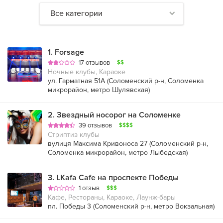
Все категории
1
.
Forsage
17 отзывов
$$
Ночные клубы, Караоке
ул. Гарматная 51А (
Соломенский р-н
,
Соломенка
микрорайон
,
метро Шулявская
)
2
.
Звездный носорог на Соломенке
39 отзывов
$$$$
Стриптиз клубы
вулиця Максима Кривоноса 27 (
Соломенский р-н
,
Соломенка микрорайон
,
метро Лыбедская
)
3
.
LKafa Cafe на проспекте Победы
1 отзыв
$$$
Кафе, Рестораны, Караоке, Лаунж-бары
пл. Победы 3 (
Соломенский р-н
,
метро Вокзальная
)