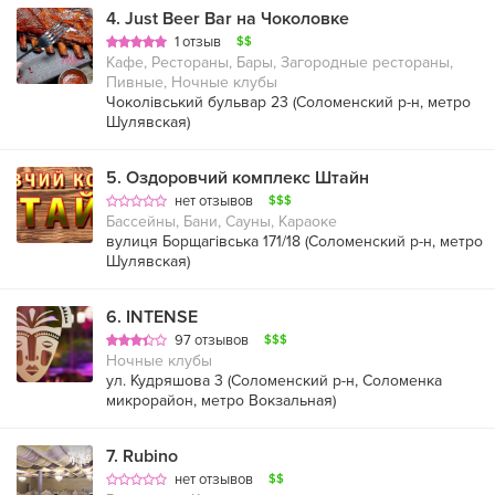
4
.
Just Beer Bar на Чоколовке
1 отзыв
$$
Кафе, Рестораны, Бары, Загородные рестораны,
Пивные, Ночные клубы
Чоколівський бульвар 23 (
Соломенский р-н
,
метро
Шулявская
)
5
.
Оздоровчий комплекс Штайн
нет отзывов
$$$
Бассейны, Бани, Сауны, Караоке
вулиця Борщагівська 171/18 (
Соломенский р-н
,
метро
Шулявская
)
6
.
INTENSE
97 отзывов
$$$
Ночные клубы
ул. Кудряшова 3 (
Соломенский р-н
,
Соломенка
микрорайон
,
метро Вокзальная
)
7
.
Rubino
нет отзывов
$$