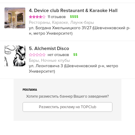
4
.
Device club Restaurant & Karaoke Hall
11 отзывов
$$$$
Рестораны, Караоке, Лаунж-бары
ул. Богдана Хмельницкого 31/27 (
Шевченковский р-
н
,
метро Университет
)
5
.
Alchemist Disco
нет отзывов
$$
Бары, Ночные клубы
ул. Леонтовича 3 (
Шевченковский р-н
,
метро
Университет
)
РЕКЛАМА
Хотите разместить баннер Вашего заведения?
Разместить рекламу на TOPClub