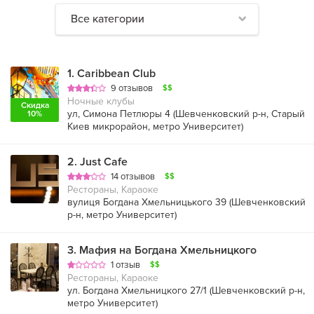
Все категории
1
.
Caribbean Club
9 отзывов
$$
Ночные клубы
Скидка
ул, Симона Петлюры 4 (
Шевченковский р-н
,
Старый
10%
Киев микрорайон
,
метро Университет
)
2
.
Just Cafe
14 отзывов
$$
Рестораны, Караоке
вулиця Богдана Хмельницького 39 (
Шевченковский
р-н
,
метро Университет
)
3
.
Мафия на Богдана Хмельницкого
1 отзыв
$$
Рестораны, Караоке
ул. Богдана Хмельницкого 27/1 (
Шевченковский р-н
,
метро Университет
)