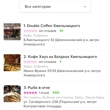
Все категории
1
.
Double Coffee Хмельницкого
нет отзывов
$$
Кафе, Кофейни
Б.Хмельницкого 42 (
Шевченковский р-н
,
метро
Университет
)
2
.
Кофе Хауз на Богдана Хмельницкого
нет отзывов
$
Кафе, Кофейни
Ивана Франка 33/34 (
Шевченковский р-н
,
метро
Университет
)
3
.
Рыба в огне
1 отзыв
$$$$
Рестораны, Рыбные рестораны, Бары, Лаунж-бары
ул. Сагайдачного 23А (
Подольский р-н
,
метро
Контрактовая площадь
)