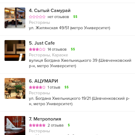
4
.
Сытый Самурай
нет отзывов
$$
Рестораны
ул. Жилянская 49/51 (
метро Университет
)
5
.
Just Cafe
14 отзывов
$$
Рестораны, Караоке
вулиця Богдана Хмельницького 39 (
Шевченковский
р-н
,
метро Университет
)
6
.
АЦУМАРИ
1 отзыв
$$
Рестораны
ул. Богдана Хмельницкого 19/21 (
Шевченковский р-
н
,
метро Университет
)
7
.
Метрополия
2 отзыва
$
Рестораны