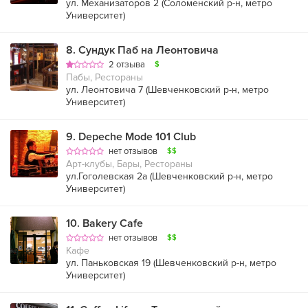
ул. Механизаторов 2 (
Соломенский р-н
,
метро
Университет
)
8
.
Сундук Паб на Леонтовича
2 отзыва
$
Пабы, Рестораны
ул. Леонтовича 7 (
Шевченковский р-н
,
метро
Университет
)
9
.
Depeche Mode 101 Club
нет отзывов
$$
Арт-клубы, Бары, Рестораны
ул.Гоголевская 2а (
Шевченковский р-н
,
метро
Университет
)
10
.
Bakery Cafe
нет отзывов
$$
Кафе
ул. Паньковская 19 (
Шевченковский р-н
,
метро
Университет
)