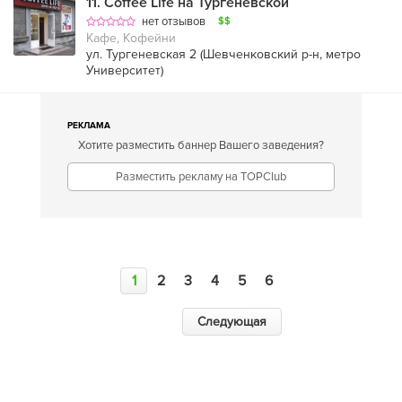
11
.
Coffee Life на Тургеневской
нет отзывов
$$
Кафе, Кофейни
ул. Тургеневская 2 (
Шевченковский р-н
,
метро
Университет
)
РЕКЛАМА
Хотите разместить баннер Вашего заведения?
Разместить рекламу на TOPClub
1
2
3
4
5
6
Следующая