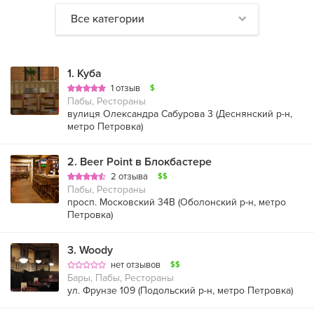
Все категории
1
.
Куба
1 отзыв
$
Пабы, Рестораны
вулиця Олександра Сабурова 3 (
Деснянский р-н
,
метро Петровка
)
2
.
Beer Point в Блокбастере
2 отзыва
$$
Пабы, Рестораны
просп. Московский 34В (
Оболонский р-н
,
метро
Петровка
)
3
.
Woody
нет отзывов
$$
Бары, Пабы, Рестораны
ул. Фрунзе 109 (
Подольский р-н
,
метро Петровка
)