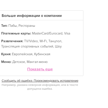
Больше информации о компании
Тип:
Пабы
,
Рестораны
Платежные карты:
MasterCard/Eurocard
,
Visa
Развлечения:
TV/Video
,
Wi-Fi
,
Танцпол
,
Трансляция спортивных событий
,
Шоу
Кухня:
Европейская
,
Кубинская
Меню:
Детское
,
Мангал-меню
Показать еще
Сообщить об ошибке. Порекомендовать исправление
Например, указана неверная информация, или в тексте
допущена ошибка.