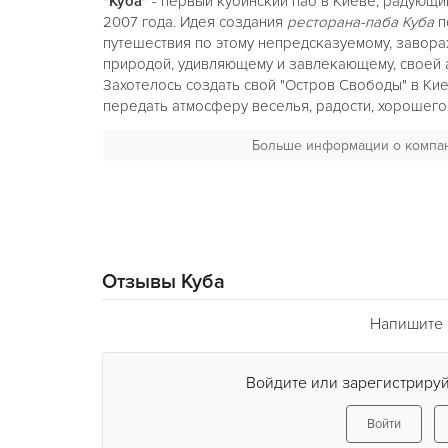
"Куба"
- первый кубинский паб в Киеве, радующий
2007 года. Идея создания
ресторана-паба Куба
п
путешествия по этому непредсказуемому, завор
природой, удивляющему и завлекающему, своей 
Захотелось создать свой "Остров Свободы" в Кие
передать атмосферу веселья, радости, хорошего
сексуальности, чувственности, радушия.
Больше информации о компа
Только в
ресторане Куба
вы сможете ощутить пья
зажигательный дух "Острова свободы", попробов
насладиться тропическими коктейлями, настоящи
лучшими сигарами! Только у нас вы сможете "заж
кубинские ритмы настоящими кубинскими музыкан
латиноамериканскую сальсу под руководством 
Отзывы Куба
кубинских сальсерос.
Напишите 
Ежегодно для всех поклонников латиноамерикан
Куба
проводит Всеукраинский конкурс Сальса-Шо
ожидает приятная прогулка «улочками» Старой Га
Войдите или зарегистрируй
Вы окунетесь в пьянящую атмосферу Сальса-Кар
настоящих кубинских сигар и станете свидетеля
Войти
танцевального соревнования среди лучших танц