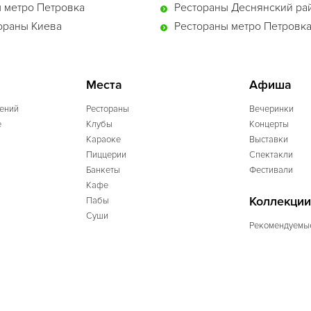
 метро Петровка
Рестораны Деснянский ра
ораны Киева
Рестораны метро Петровк
Места
Афиша
ений
Рестораны
Вечеринки
e
Клубы
Концерты
Караоке
Выставки
Пиццерии
Спектакли
Банкеты
Фестивали
Кафе
Коллекции
Пабы
Суши
Рекомендуемы