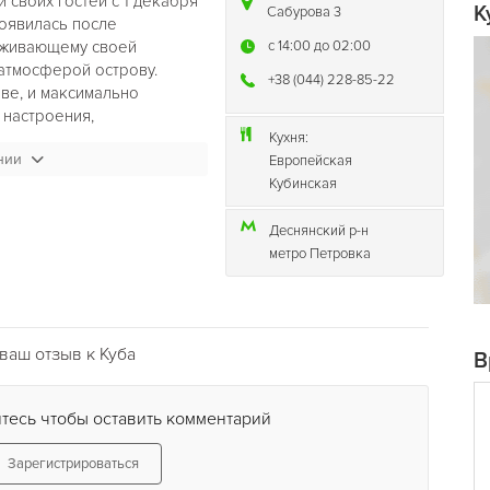
 своих гостей с 1 декабря
К
Сабурова 3
оявилась после
аживающему своей
c 14:00 до 02:00
атмосферой острову.
+38 (044) 228-85-22
ве, и максимально
 настроения,
Кухня:
нии
Европейская
нящий воздух и
Кубинская
ать экзотическую кухню,
м кубинским ромом и
Деснянский р-н
ечь" под настоящие
метро Петровка
тами, научится танцевать
профессиональных
ваш отзыв к Куба
В
ской культуры
паб
у «
Куба зовет тебя
…» Вас
ваны. Придя на праздник,
тесь чтобы оставить комментарий
навала, ощутите аромат
ми неповторимого
Зарегистрироваться
оров Украины.