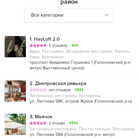
район
Все категории
1
.
HayLoft 2.0
5 отзывов
$$$
Бары, Рестораны, Загородные рестораны, Кальян-
бары, Бургерные
проспект Академіка Глушкова 1 (
Голосеевский р-н
,
метро Выставочный центр
)
2
.
Днепровская ривьера
нет отзывов
$$$$
Загородные рестораны, Рестораны
ул. Лютнева 58К, остров Жуков (
Голосеевский р-н
)
3
.
Маячок
2 отзыва
$$$$
Загородные рестораны, При гостиницах, Рестораны
ул. Лютнева 58А (
Голосеевский р-н
,
метро