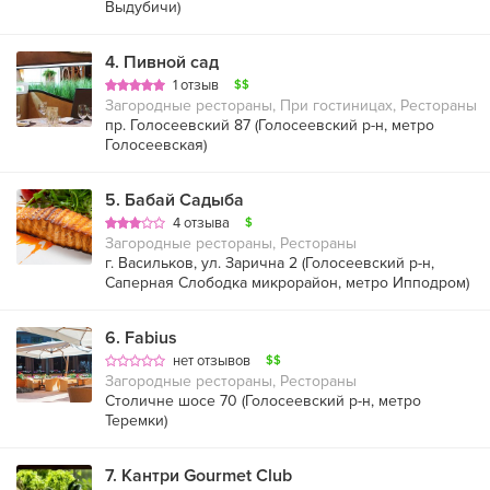
Выдубичи
)
4
.
Пивной сад
1 отзыв
$$
Загородные рестораны, При гостиницах, Рестораны
пр. Голосеевский 87 (
Голосеевский р-н
,
метро
Голосеевская
)
5
.
Бабай Садыба
4 отзыва
$
Загородные рестораны, Рестораны
г. Васильков, ул. Зарична 2 (
Голосеевский р-н
,
Саперная Слободка микрорайон
,
метро Ипподром
)
6
.
Fabius
нет отзывов
$$
Загородные рестораны, Рестораны
Столичне шосе 70 (
Голосеевский р-н
,
метро
Теремки
)
7
.
Кантри Gourmet Club