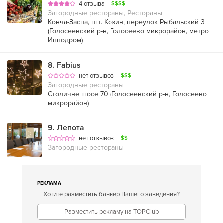
4 отзыва
$$$$
Загородные рестораны, Рестораны
Конча-Заспа, пгт. Козин, переулок Рыбальский 3
(
Голосеевский р-н
,
Голосеево микрорайон
,
метро
Ипподром
)
8
.
Fabius
нет отзывов
$$$
Загородные рестораны
Столичне шосе 70 (
Голосеевский р-н
,
Голосеево
микрорайон
)
9
.
Лепота
нет отзывов
$$
Загородные рестораны
РЕКЛАМА
Хотите разместить баннер Вашего заведения?
Разместить рекламу на TOPClub