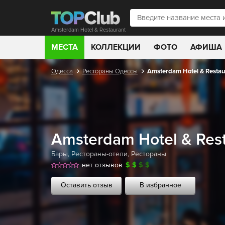
Amsterdam Hotel & Restaurant
МЕСТА
КОЛЛЕКЦИИ
ФОТО
АФИША
Одесса
Рестораны Одессы
Amsterdam Hotel & Restau
Amsterdam Hotel & Res
Бары
,
Рестораны-отели
,
Рестораны
нет отзывов
$
$
$
$
Оставить отзыв
В избранное