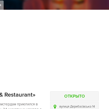
я
& Restaurant»
ОТКРЫТО
мстердам приютился в
вулиця Дерибасівська 14