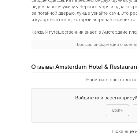
сердце Одессы, на перекрестке двух шумных ули
видом на жемчужину у Черного моря и одна секре
за потайной дверью, лучше узнайте сами. Это ре
и курортный отель, который встречает всвоих гос
Каждый путешественник знает, в Амстердаме плох
фуражке забирает чемоданы, бармен готовит кок
Больше информации о компа
музыка, свет фонарей. По ночам — беспрерывное
уютная чашка ароматного кофе и легкий завтрак
Отзывы Amsterdam Hotel & Restauran
Напишите ваш отзыв к 
Войдите или зарегистрируй
Войти
Пока еще 