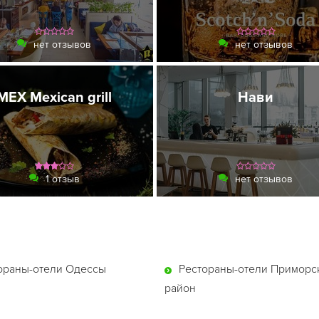
нет отзывов
нет отзывов
MEX Mexican grill
Нави
1 отзыв
нет отзывов
ораны-отели Одессы
Рестораны-отели Приморс
район