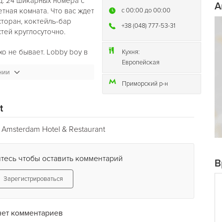
ц. 24 шикарных номера с
A
тная комната. Что вас ждет
c 00:00 до 00:00
сторан, коктейль-бар
+38 (048) 777-53-31
тей круглосуточно.
о не бывает. Lobby boy в
Кухня:
тейли у столика, живая
Европейская
нии
 веселье, по утрам —
.
Приморский р-н
t
Amsterdam Hotel & Restaurant
тесь чтобы оставить комментарий
В
Зарегистрироваться
нет комментариев