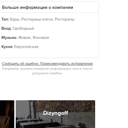
Больше информации о компании
Тип:
Бары
,
Рестораны-отели
,
Рестораны
Вход:
Свободный
Музыка:
Живая
,
Фоновая
Кухня:
Европейская
Сообщить об ошибке. Порекомендовать исправление
Например, указана неверная информация, или в тексте
допущена ошибка.
Dizyngoff