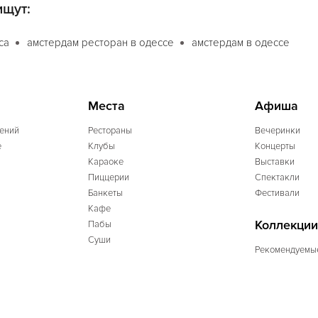
ищут:
са
амстердам ресторан в одессе
амстердам в одессе
Места
Афиша
ений
Рестораны
Вечеринки
e
Клубы
Концерты
Караоке
Выставки
Пиццерии
Спектакли
Банкеты
Фестивали
Кафе
Коллекции
Пабы
Суши
Рекомендуемы