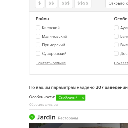
$
$$
$$$
$$$$
Открыто 
Район
Особе
Киевский
Аук
Малиновский
Бан
Приморский
Вые
Суворовский
Дос
Показать больше
Показат
По вашим параметрам найдено
307 заведений
Особенности:
Свободный
Сбросить фильтры
Jardin
1
Рестораны