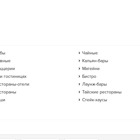
бы
Чайные
вные
Кальян-бары
ццерии
Матейни
и гостиницах
Бистро
стораны-отели
Лаунж-бары
стораны
Тайские рестораны
ши
Стейк-хаусы