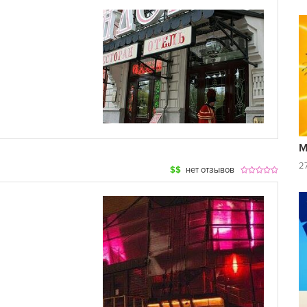
М
2
$$
нет отзывов