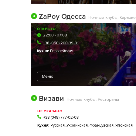
ZaPoy Одесса
3
ОТКРЫТО
22:00 - 07:00
+38 (050) 200-39-01
Кухня:
Европейская
Меню
Визави
4
Ночные клубы, Рестораны
НЕ УКАЗАНО
+38 (048) 777-02-03
Кухня:
Русская
,
Украинская
,
Французская
,
Японская