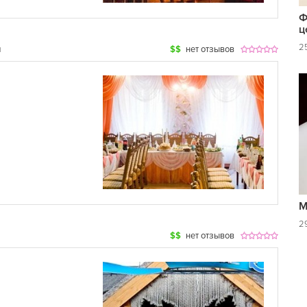
Ф
ц
25
ы
$$
нет отзывов
М
29
$$
нет отзывов