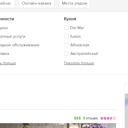
сейчас
Онлайн-заявка
Места рядом
нности
Кухня
цион
Del Mar
кетные услуги
fusion
здное обслуживание
Абхазская
тавка
Австралийская
ь больше
Показать больше
$$$
3 отзыва