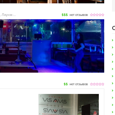
Ночные клубы, Караоке, Лаунж-бары
$$$
нет отзывов
$$
нет отзывов