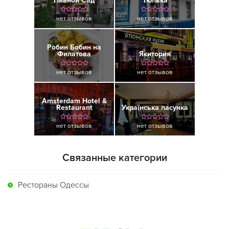
Пивной Сад
Тюлька
нет отзывов
нет отзывов
Робин Бобин на
Филатова
Якитория
нет отзывов
нет отзывов
Amsterdam Hotel &
Restaurant
Українська ласунка
нет отзывов
нет отзывов
Связанные категории
Рестораны Одессы