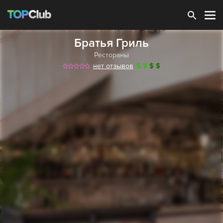
Зарегистрироваться
Братья Гриль
Рестораны
нет отзывов
$
$
$
$