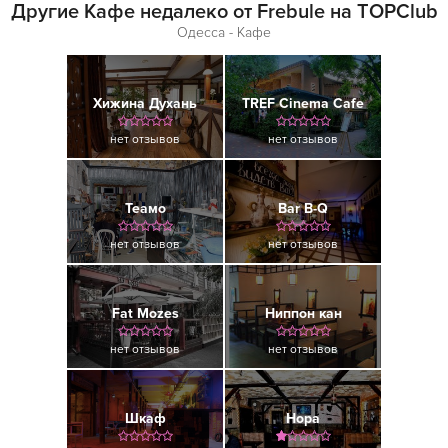
Другие Кафе недалеко от Frebule на TOPClub
Одесса - Кафе
Хижина Духань
TREF Cinema Cafe
нет отзывов
нет отзывов
Теамо
Bar B-Q
нет отзывов
нет отзывов
Fat Mozes
Ниппон кан
нет отзывов
нет отзывов
Шкаф
Нора