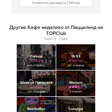
Разместить рекламу на TOPClub
Другие Кафе недалеко от Пиццаленд на
TOPClub
Одесса - Кафе
Frebule
19.53
нет отзывов
нет отзывов
Шико на Греческой
Western
нет отзывов
2 отзыва
NoodleMan
Сальери