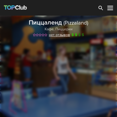
Зарегистрироваться
Пиццаленд
(Pizzaland)
Кафе
,
Пиццерии
нет отзывов
$
$
$
$