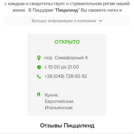
с каждым и свидетельствует о стремительном ритме нашей
жизни. В Пиццерии "
Пицаленд
" Вы сможете легко и
быстро заказать пиццу.
Больше информации о компании
Клиенты
пиццерии Пицаленд
имеют замечательную
возможность широчайшего выбора итальянской пиццы,
ОТКРЫТО
которая уже завоевала огромное количество фанатов по
всему миру! В арсенале лучших повар находятся
многочисленные рецепты самых вкусных и самых
пер. Семафорный 4
известных пицц, которые производятся во многих странах,
c 10:00 до 21:00
где кулинария - это всегда искусство! Поверьте, что ни один
из клиентов не останется недовольным или голодным.
+38 (048) 728-92-92
Кухня:
Европейская
Итальянская
Отзывы Пиццаленд