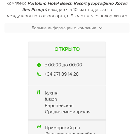
Комплекс
Portofino Hotel Beach Resort (Портофино Хотел
бич Резорт)
находится в 10 км от одесского
международного аэропорта, в 5 км от железнодорожного
вокзала и 10 минутах езды до исторического и делового
Больше информации о компании
центра.
На территории
Portofino Hotel Beach Resort (Портофино
Хотел бич Резорт)
расположен ресторан европейской
ОТКРЫТО
кухни, терраса Belle Vue на крыше отеля, банкетный зал,
летняя лаундж-зона, пляж, открытый бассейн и баня на
c 00:00 до 00:00
дровах.
+34 971 89 14 28
Гости Одессы по достоинству оценят удобное
расположение
Portofino Hotel Beach Resort (Портофино
Хотел бич Резорт)
.
Кухня:
fusion
Европейская
Средиземноморская
Приморский р-н