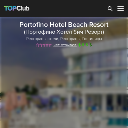
Зарегистрироваться
Portofino Hotel Beach Resort
(Портофино Хотел бич Резорт)
Рестораны-отели
,
Рестораны
,
Гостиницы
нет отзывов
$
$
$
$