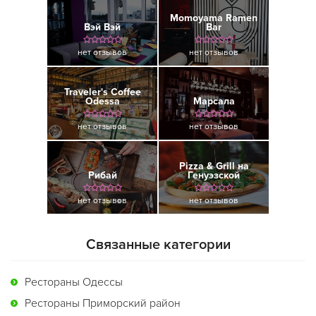
Momoyama Ramen
Вэй Вэй
Bar
нет отзывов
нет отзывов
Traveler's Coffee
Odessa
Марсала
нет отзывов
нет отзывов
Pizza & Grill на
Рибай
Генуэзской
нет отзывов
нет отзывов
Связанные категории
Рестораны Одессы
Рестораны Приморский район