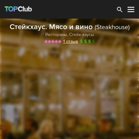
Зарегистрироваться
Стейкхаус. Мясо и вино
(Steakhouse)
Рестораны
,
Стейк-хаусы
1 отзыв
$
$
$
$