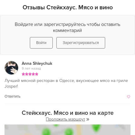
кто любит не только посещать рестораны, но и готовить
Отзывы Стейкхаус. Мясо и вино
дома. Качественные детали и мелочи, которыми так
приятно наполнять свой дом специально для гостей
Войдите или зарегистрируйтесь чтобы оставить
ресторана, привозятся из стран-производителей.
комментарий
Войти
Зарегистрироваться
Anna Shleychuk
9 лет назад
Лучший мясной ресторан в Одессе, вкуснющее мясо на гриле
Josper!
Ответить
Стейкхаус. Мясо и вино на карте
Проложить маршрут