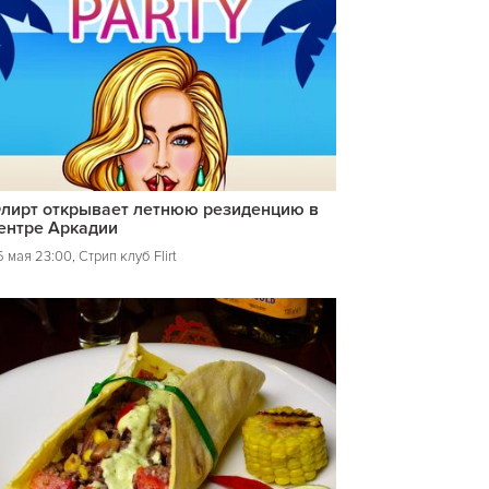
лирт открывает летнюю резиденцию в
ентре Аркадии
 мая 23:00, Стрип клуб Flirt