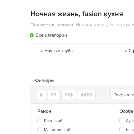
Ночная жизнь, fusion кухня
Параметры поиска:
Ночная жизнь
,
fusion кухн
Все категории
Ночные клубы
Ст
Фильтры
$
$$
$$$
$$$$
Открыто 
Район
Особе
Киевский
Аук
Малиновский
Бан