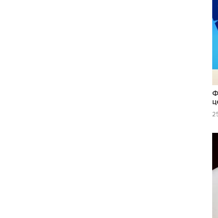
Ф
ц
25