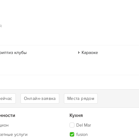
я
риптиз клубы
Караоке
сейчас
Онлайн-заявка
Места рядом
нности
Кухня
цион
Del Mar
кетные услуги
fusion