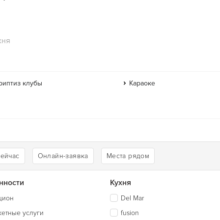
хня
риптиз клубы
Караоке
сейчас
Онлайн-заявка
Места рядом
нности
Кухня
цион
Del Mar
кетные услуги
fusion