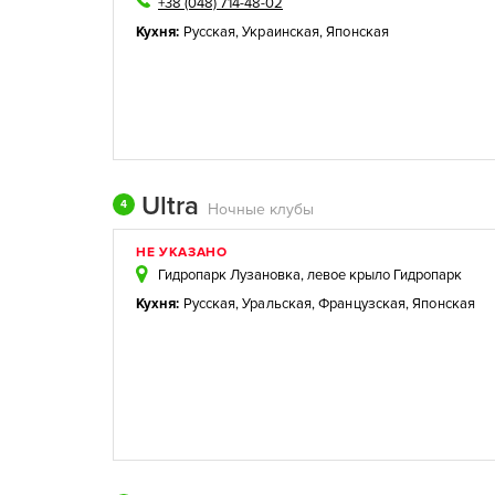
+38 (048) 714-48-02
Кухня:
Русская
,
Украинская
,
Японская
Ultra
4
Ночные клубы
НЕ УКАЗАНО
Гидропарк Лузановка, левое крыло Гидропарк
Кухня:
Русская
,
Уральская
,
Французская
,
Японская