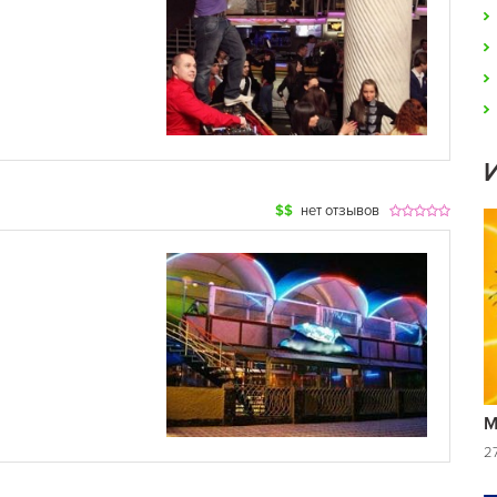
$$
нет отзывов
М
2