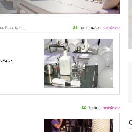
Кафе, Ночные клубы, Рестораны, Суши
$$
нет отзывов
понская
$$
1 отзыв