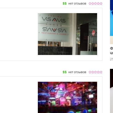
$$
нет отзывов
Ф
ц
25
$$
нет отзывов