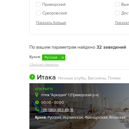
Приморский
Вые
Суворовский
Дос
Показать больше
Показат
По вашим параметрам найдено
32 заведений
Кухня:
Русская
Сбросить фильтры
Итака
1
Ночные клубы, Бассейны, Пляжи
ОТКРЫТО
пляж "Аркадия" 1 (
Приморский р-н
)
00:00 - 00:00
+38 (380) 483-49-18
Кухня:
Русская
,
Украинская
,
Французская
,
Японская