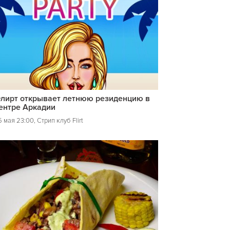
лирт открывает летнюю резиденцию в
ентре Аркадии
 мая 23:00, Стрип клуб Flirt