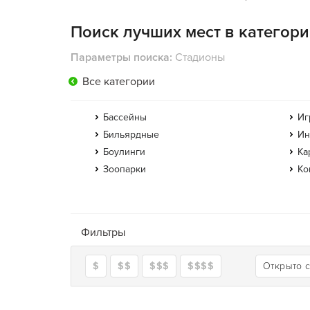
Поиск лучших мест в категор
Параметры поиска:
Стадионы
Все категории
Бассейны
Иг
Бильярдные
Ин
Боулинги
Ка
Зоопарки
Ко
Фильтры
$
$$
$$$
$$$$
Открыто 