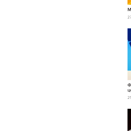
М
2
Ф
ц
25