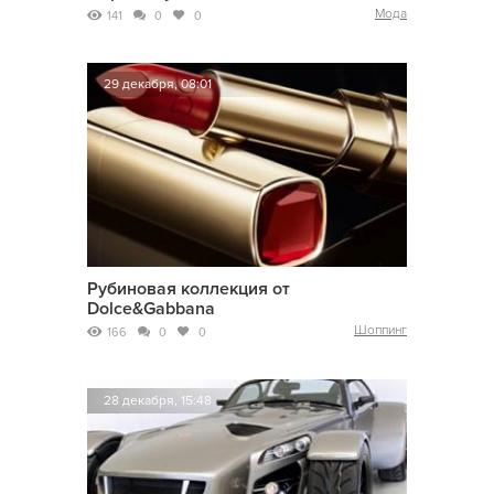
Мода
141
0
0
29 декабря, 08:01
Рубиновая коллекция от
Dolce&Gabbana
Шоппинг
166
0
0
28 декабря, 15:48