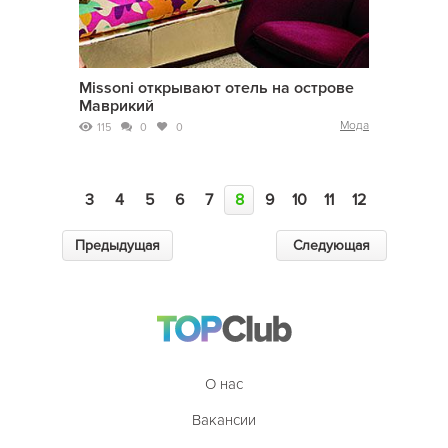
Missoni открывают отель на острове
Маврикий
Мода
115
0
0
3
4
5
6
7
8
9
10
11
12
Предыдущая
Следующая
О нас
Вакансии