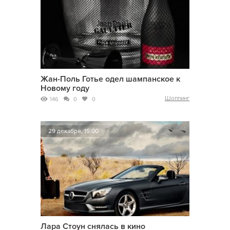
Жан-Поль Готье одел шампанское к
Новому году
Шоппинг
146
0
0
29 декабря, 15:00
Лара Стоун снялась в кино