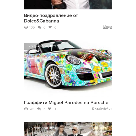
Видео-поздравление от
Dolce&Gabanna
Мода
105
0
0
26 декабря, 10:27
Граффити Miguel Paredes на Porsche
Дизайн&Арт
281
2
0
23 декабря, 15:45