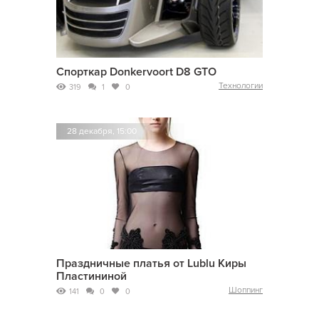
Спорткар Donkervoort D8 GTO
Технологии
319
1
0
28 декабря, 15:00
Праздничные платья от Lublu Киры
Пластининой
Шоппинг
141
0
0