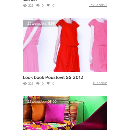
Технологии
223
0
0
22 декабря, 11:59
Look book Poustovit SS 2012
Шоппинг
225
0
0
22 декабря, 03:00