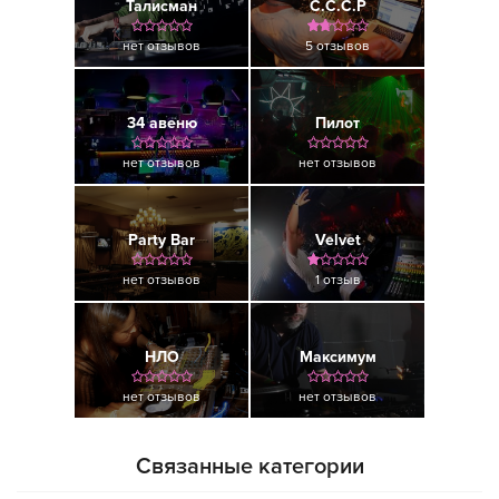
Талисман
С.С.С.Р
нет отзывов
5 отзывов
34 авеню
Пилот
нет отзывов
нет отзывов
Party Bar
Velvet
нет отзывов
1 отзыв
НЛО
Максимум
нет отзывов
нет отзывов
Связанные категории