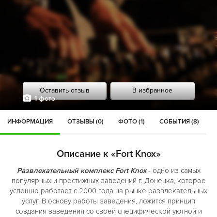
Оставить отзыв
В избранное
1 фото
ИНФОРМАЦИЯ
ОТЗЫВЫ (0)
ФОТО (1)
СОБЫТИЯ (8)
Описание к «Fort Knox»
Развлекательный комплекс Fort Knox
- одно из самых
популярных и престижных заведений г. Донецка, которое
успешно работает с 2000 года на рынке развлекательных
услуг. В основу работы заведения, ложится принцип
создания заведения со своей специфической уютной и