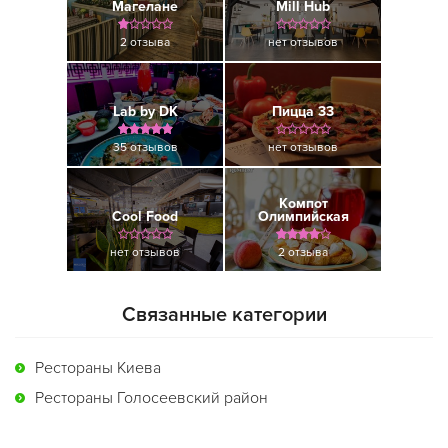
Магелане
Mill Hub
2 отзыва
нет отзывов
Lab by DK
Пицца 33
35 отзывов
нет отзывов
Компот
Cool Food
Олимпийская
нет отзывов
2 отзыва
Связанные категории
Рестораны Киева
Рестораны Голосеевский район