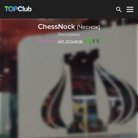
Зарегистрироваться
ChessNock
(Чеснок)
Рестораны
нет отзывов
$
$
$
$