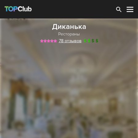
Зарегистрироваться
Диканька
Рестораны
78 отзывов
$
$
$
$