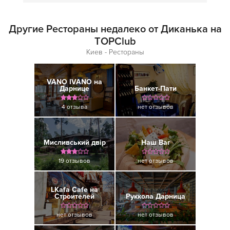
Другие Рестораны недалеко от Диканька на
TOPClub
Киев - Рестораны
VANO IVANO на
Дарнице
Банкет-Пати
4 отзыва
нет отзывов
Мисливський двір
Наш Bar
19 отзывов
нет отзывов
LKafa Cafe на
Строителей
Руккола Дарница
нет отзывов
нет отзывов