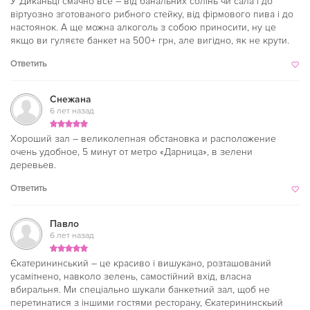
У Диканьці смачно все – від банальних солінь чи сала і до
віртуозно зготованого рибного стейку, від фірмового пива і до
настоянок. А ще можна алкоголь з собою приносити, ну це
якщо ви гуляєте банкет на 500+ грн, але вигідно, як не крути.
Ответить
Снежана
6 лет назад
Хороший зал – великолепная обстановка и расположение
очень удобное, 5 минут от метро «Дарница», в зелени
деревьев.
Ответить
Павло
6 лет назад
Єкатерининський – це красиво і вишукано, розташований
усамітнено, навколо зелень, самостійний вхід, власна
вбиральня. Ми спеціально шукали банкетний зал, щоб не
перетинатися з іншими гостями ресторану, Єкатерининскьий