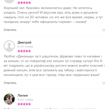
Хороший зал. Красиво, великолепно даже. Не хотелось
уходить. Очень уютно!! И вкусная еда, хоть дома и дешевле
накрыть стол на 20 человек, но это же все время, нервы, а тут
праздник, вокруг тебя официанты порхают – сказка!
Ответить
Дмитрий
6 лет назад
Люблю «Диканьку» за її шашличок, фірмове пиво та наливки і
за кальян, от не повірите))) але кальян тут справді супер! Хто б
міг подумати, що в українському рестичі можна знайти класний і
димний кальян, втім все залежить від табаку і майстерності
кальянщика, тут з цим все гаразд, тому моє серденько ваше!
Ответить
Лилия
6 лет назад