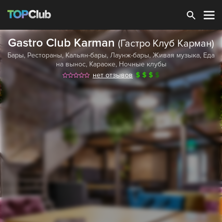
Зарегистрироваться
Gastro Club Karman
(Гастро Клуб Карман)
Бары
,
Рестораны
,
Кальян-бары
,
Лаунж-бары
,
Живая музыка
,
Еда
на вынос
,
Караоке
,
Ночные клубы
нет отзывов
$
$
$
$