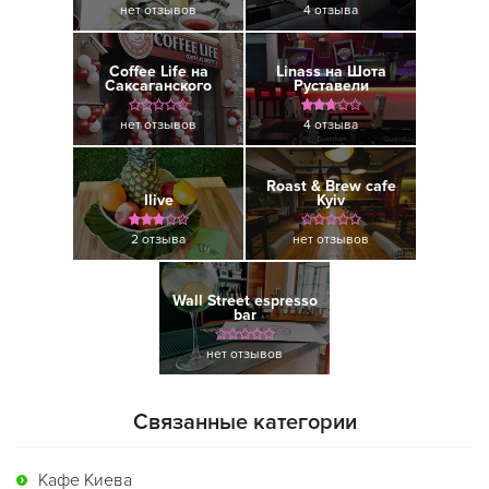
нет отзывов
4 отзыва
Coffee Life на
Linass на Шота
Саксаганского
Руставели
нет отзывов
4 отзыва
Roast & Brew cafe
Ilive
Kyiv
2 отзыва
нет отзывов
Wall Street espresso
bar
нет отзывов
Связанные категории
Кафе Киева