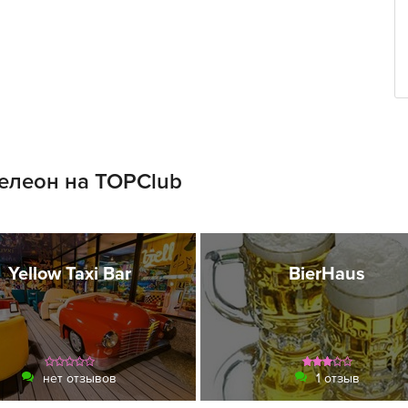
елеон на TOPClub
Yellow Taxi Bar
BierHaus
нет отзывов
1 отзыв