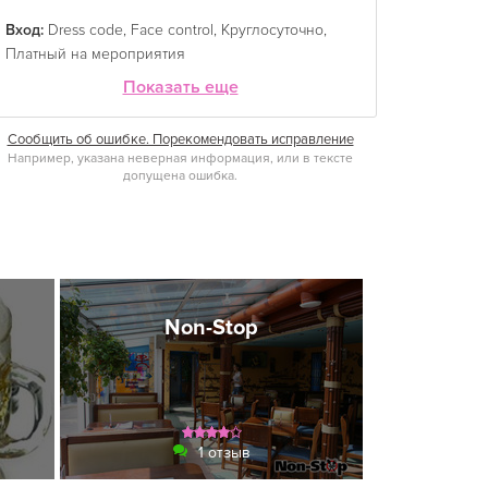
Вход:
Dress code
,
Face control
,
Круглосуточно
,
Платный на мероприятия
Показать еще
Сообщить об ошибке. Порекомендовать исправление
Например, указана неверная информация, или в тексте
допущена ошибка.
Non-Stop
1 отзыв