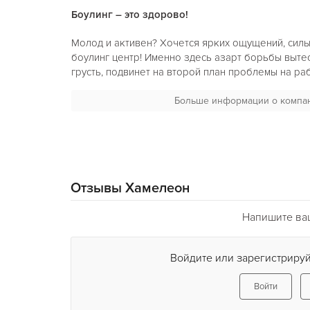
Боулинг – это здорово!
Молод и активен? Хочется ярких ощущений, силы
боулинг центр! Именно здесь азарт борьбы вытес
грусть, подвинет на второй план проблемы на ра
Боулинг клуб Хамелеон
– демонстрация силы, л
настроение!
Больше информации о компа
Для кого?
Регулярные походы в
боулинг клубы в Киеве
– з
молодежи, да и люди среднего возраста регуляр
Отзывы Хамелеон
Совмещая спорт, отдых и развлечения, именно б
эмоции, дух соперничества и общую радость поб
Киев вам поможет – его сайты, газеты и журнал
Напишите ва
разнообразные обзоры и отзывы посетителей о 
Войдите или зарегистрируй
Почему боулинг?
Боулинг клуб Хамелеон Киев
и его жители уже 
Войти
повседневных развлечений, и причин этому неско