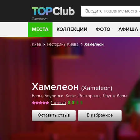
Хамелеон
МЕСТА
КОЛЛЕКЦИИ
ФОТО
АФИША
Киев
Рестораны Киева
Хамелеон
Хамелеон
(Xameleon)
Бары
,
Боулинги
,
Кафе
,
Рестораны
,
Лаунж-бары
1 отзыв
$
$
$
$
Оставить отзыв
В избранное