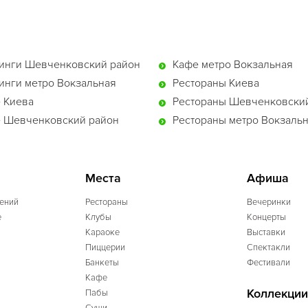
инги Шевченковский район
Кафе метро Вокзальная
инги метро Вокзальная
Рестораны Киева
 Киева
Рестораны Шевченковски
 Шевченковский район
Рестораны метро Вокзаль
Места
Афиша
ений
Рестораны
Вечеринки
e
Клубы
Концерты
Караоке
Выставки
Пиццерии
Спектакли
Банкеты
Фестивали
Кафе
Коллекции
Пабы