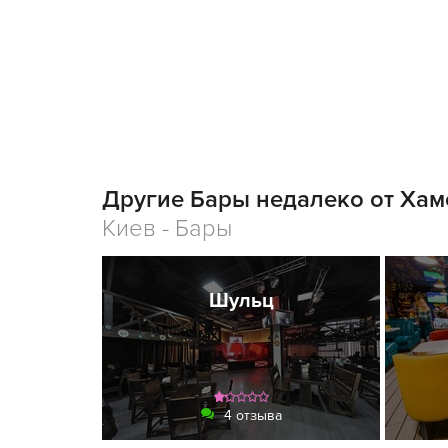
Другие Бары недалеко от Хам
Киев - Бары
Шульц
4 отзыва