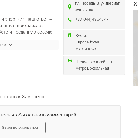
Х
пл. Победы 3, универмаг
«Украина»,
 и энергии? Наш ответ –
+38 (044) 496-17-17
нит из твоих мыслей
боте и несданную сессию.
Кухня:
овкости и просто хорошее
Европейская
нии
Украинская
Шевченковский р-н
метро Вокзальная
начительная часть досуга
но посещают боулинги.
оулинг клубы дарят ярки
еды. Выбрать свой боулинг
ы рады предложить самые
ш отзыв к Хамелеон
различных клубах города.
тесь чтобы оставить комментарий
относят к разряду
Зарегистрироваться
лько. Наш боулинг клуб, к