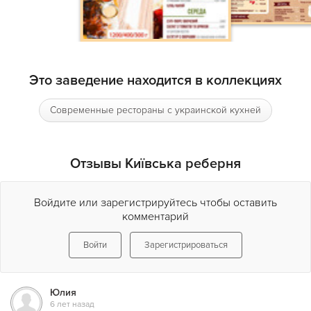
романтических свиданий и празднования торжеств.
Стильный интерьер, большой выбор блюд, широкое
банкетное меню – все продумано до мелочей.
Если Вы отдаете предпочтение высокому качеству блюд,
Это заведение находится в коллекциях
эксклюзивному меню и настоящему европейскому сервису
– ресторан
Київська реберня (Киевская реберня)
именно
Современные рестораны с украинской кухней
для Вас!
Отзывы Київська реберня
Войдите или зарегистрируйтесь чтобы оставить
комментарий
Войти
Зарегистрироваться
Юлия
6 лет назад