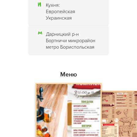
Кухня:
реберня)
создает особую атмосферу! Разнообразный
Европейская
репертуар – от классики до современных композиций.
Украинская
Банкетный зал (на 60 человек) и летняя терраса (на 30
человек)
Київська реберня (Киевская реберня)
Дарницкий р-н
удовлетворят самые строгие требования к проведению
Бортничи микрорайон
деловых обедов или ужинов, корпоративов и фуршетов.
метро Бориспольская
Ресторан
Київська реберня (Киевская реберня)
оснащен
WI-FI и другими коммуникациями.
Меню
Повара
Київська реберня (Киевская реберня)
–
профессионалы с европейским опытом работы – любое
событие превратят в яркое действо изысканного вкуса и
гармонии.
Официанты
Київська реберня (Киевская реберня)
– всегда
вежливы и предусмотрительны в обслуживании.
В ресторане
Київська реберня (Киевская
реберня)
идеальная атмосфера для семейного отдыха,