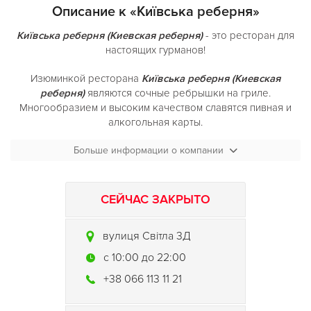
Описание к «Київська реберня»
Київська реберня (Киевская реберня)
- это ресторан для
настоящих гурманов!
Изюминкой ресторана
Київська реберня (Киевская
реберня)
являются сочные ребрышки на гриле.
Многообразием и высоким качеством славятся пивная и
алкогольная карты.
Десертное меню
Больше информации о компании
Київська реберня (Киевская реберня)
придется по вкусу всем. Кроме традиционных сырников,
неповторимые – «Шоколадный фондан», «Штрудель».
СЕЙЧАС ЗАКРЫТО
Популярностью пользуется фирменный «Огненный кофе»!
Вкусный напиток – настоящее произведение искусства! Во
вулиця Світла 3Д
время пайки кофе образуется нежная
карамелизированный корочка, которая дает особый
c 10:00 до 22:00
неповторимый вкус. Кроме этого, само приготовление
+38 066 113 11 21
напитка зрелищное!
Живая музыка в ресторане
Київська реберня (Киевская