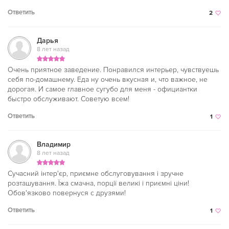
Ответить
2
Дарья
8 лет назад
Очень приятное заведение. Понравился интерьер, чувствуешь
себя по-домашнему. Еда ну очень вкусная и, что важное, не
дорогая. И самое главное сугубо для меня - официантки
быстро обслуживают. Советую всем!
Ответить
1
Владимир
8 лет назад
Сучасний інтер'єр, приємне обслуговування і зручне
розташування. Їжа смачна, порції великі і приємні ціни!
Обов'язково повернуся с друзями!
Ответить
1