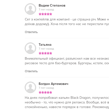
Вадим Степанов
7 лет назад
Сет з коктейлів для компанії - це страшна річ. Може
доїхав додому)). Хоча після того нас не перестали пус
Ответить
Татьяна
7 лет назад
Внимательный официант, разъяснил нам все незнако
рисовое тесто для бао-бургеров. Бургеры, кстати, 
Ответить
Богдан Артемович
7 лет назад
На днях попробовал кальян Black Dragon, получилос
необычно - то, что нужно для релакса. Вообще, всё 
спокойненько, навести порядок в голове. Рекоменду