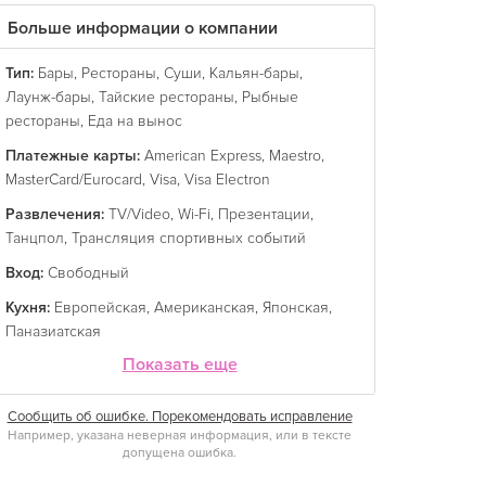
Больше информации о компании
Тип:
Бары
,
Рестораны
,
Суши
,
Кальян-бары
,
Лаунж-бары
,
Тайские рестораны
,
Рыбные
рестораны
,
Еда на вынос
Платежные карты:
American Express
,
Maestro
,
MasterCard/Eurocard
,
Visa
,
Visa Electron
Развлечения:
TV/Video
,
Wi-Fi
,
Презентации
,
Танцпол
,
Трансляция спортивных событий
Вход:
Свободный
Кухня:
Европейская
,
Американская
,
Японская
,
Паназиатская
Показать еще
Сообщить об ошибке. Порекомендовать исправление
Например, указана неверная информация, или в тексте
допущена ошибка.