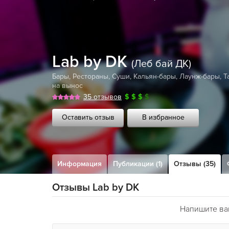
Lab by DK
(Леб бай ДК)
Бары
,
Рестораны
,
Суши
,
Кальян-бары
,
Лаунж-бары
,
Т
на вынос
35 отзывов
$
$
$
$
Оставить отзыв
В избранное
Информация
Публикации (1)
Отзывы (35)
Отзывы Lab by DK
Напишите ваш