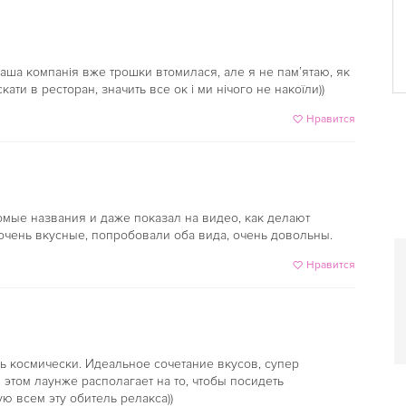
 наша компанія вже трошки втомилася, але я не пам’ятаю, як
кати в ресторан, значить все ок і ми нічого не накоїли))
Нравится
мые названия и даже показал на видео, как делают
ооочень вкусные, попробовали оба вида, очень довольны.
Нравится
ь космически. Идеальное сочетание вкусов, супер
в этом лаунже располагает на то, чтобы посидеть
ю всем эту обитель релакса))