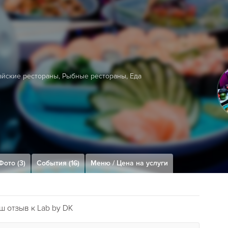
айские рестораны
,
Рыбные рестораны
,
Еда
Фото (3)
События (16)
Меню / Цена на услуги
 отзыв к Lab by DK