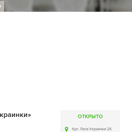
я
Украинки»
ОТКРЫТО
бул. Леси Украинки 26