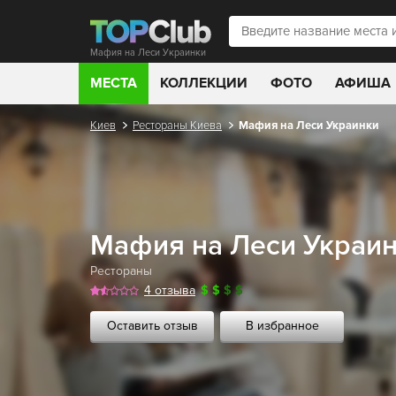
Мафия на Леси Украинки
МЕСТА
КОЛЛЕКЦИИ
ФОТО
АФИША
Киев
Рестораны Киева
Мафия на Леси Украинки
Мафия на Леси Украи
Рестораны
4 отзыва
$
$
$
$
Оставить отзыв
В избранное