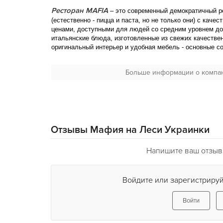
Ресторан MAFIA
– это современный демократичный р
(естественно - пицца и паста, но не только они) с кач
ценами, доступными для людей со средним уровнем до
итальянские блюда, изготовленные из свежих качествен
оригинальный интерьер и удобная мебель - основные с
Но есть еще одна, самая важная составляющая - это 
Больше информации о компа
Кто был в Италии, знает, насколько гостеприимны итал
естественно-доброжелательны… Именно такая атмосфе
ресторане.
Специально для любителей японской кухни в ресторане
МAFIA
подол предлагает посетителям суши-сеты - наб
Отзывы Мафия на Леси Украинки
позволяютсэкономить до 50% от стоимости блюд. При э
суши-сет - домашнее итальянское вино (0.5 л) в подарок
Напишите ваш отзыв
Войдите или зарегистрируй
Войти