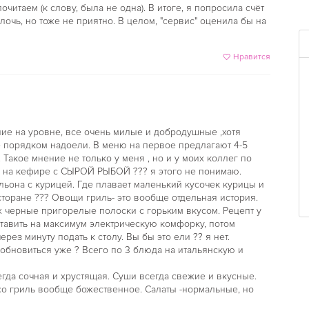
читаем (к слову, была не одна). В итоге, я попросила счёт
очь, но тоже не приятно. В целом, "сервис" оценила бы на
Нравится
ние на уровне, все очень милые и добродушные ,хотя
е порядком надоели. В меню на первое предлагают 4-5
Такое мнение не только у меня , но и у моих коллег по
у на кефире с СЫРОЙ РЫБОЙ ??? я этого не понимаю.
бульона с курицей. Где плавает маленький кусочек курицы и
торане ??? Овощи гриль- это вообще отдельная история.
 черные пригорелые полоски с горьким вкусом. Рецепт у
оставить на максимум электрическую комфорку, потом
рез минуту подать к столу. Вы бы это ели ?? я нет.
обновиться уже ? Всего по 3 блюда на итальянскую и
егда сочная и хрустящая. Суши всегда свежие и вкусные.
о гриль вообще божественное. Салаты -нормальные, но