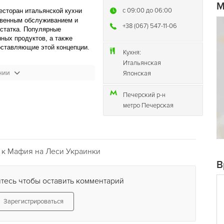
М
c 09:00 до 06:00
есторан итальянской кухни
ественным обслуживанием и
+38 (067) 547-11-06
статка. Популярные
ных продуктов, а также
оставляющие этой концепции.
Кухня:
Итальянская
ресторана MAFIA
атмосфера
.
нии
Японская
ьянцы, насколько они
ра ждет Вас в новом
Печерский р-н
метро Печерская
Ресторан
 открыт суши-бар!
оры суши и роллов, которые
том каждому, кто закажет
!
 к Мафия на Леси Украинки
В
тесь чтобы оставить комментарий
Зарегистрироваться