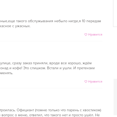
онные,еще такого обслужывания небыло нигде,я 10 передам
жасное с ужасных.
Нравится
 улице, сразу заказ приняли, вроде все хорошо, ждём
онад и кофе! Это слишком. Встали и ушли. И претензии
оменять.
Нравится
троилась. Официант (помню только что парень с хвостиком)
 вопрос о меню, ответил, что такого нет и просто ушёл. Не