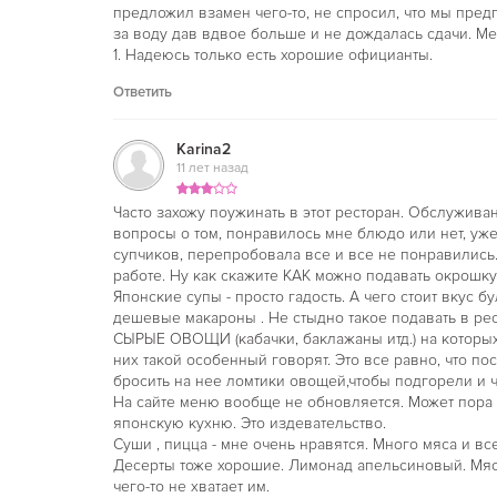
предложил взамен чего-то, не спросил, что мы предпо
за воду дав вдвое больше и не дождалась сдачи. Мел
1. Надеюсь только есть хорошие официанты.
Ответить
Karina2
11 лет назад
Часто захожу поужинать в этот ресторан. Обслужива
вопросы о том, понравилось мне блюдо или нет, уж
супчиков, перепробовала все и все не понравились. 
работе. Ну как скажите КАК можно подавать окрошк
Японские супы - просто гадость. А чего стоит вкус 
дешевые макароны . Не стыдно такое подавать в рес
СЫРЫЕ ОВОЩИ (кабачки, баклажаны итд.) на которых
них такой особенный говорят. Это все равно, что п
бросить на нее ломтики овощей,чтобы подгорели и че
На сайте меню вообще не обновляется. Может пора 
японскую кухню. Это издевательство.
Суши , пицца - мне очень нравятся. Много мяса и вс
Десерты тоже хорошие. Лимонад апельсиновый. Мяс
чего-то не хватает им.