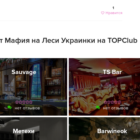
1
Нравится
т Мафия на Леси Украинки на TOPClub
Sauvage
TS Bar
нет отзывов
нет отзывов
Метехи
Barwineok