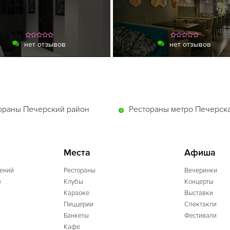
нет отзывов
нет отзывов
ораны Печерский район
Рестораны метро Печерск
Места
Афиша
ений
Рестораны
Вечеринки
e
Клубы
Концерты
Караоке
Выставки
Пиццерии
Спектакли
Банкеты
Фестивали
Кафе