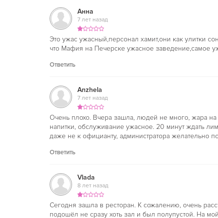
Анна
7 лет назад
Это ужас ужасный,персонал хамит,они как улитки с
что Мафия на Печерске ужасное заведение,самое у
Ответить
Anzhela
7 лет назад
Очень плохо. Вчера зашла, людей не много, жара на
напитки, обслуживание ужасное. 20 минут ждать лим
даже не к официанту, администратора желательно п
Ответить
Vlada
8 лет назад
Сегодня зашла в ресторан. К сожалению, очень расс
подошёл не сразу хоть зал и был полупустой. На мой