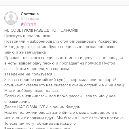
Светлана
5 лет назад
НЕ СОВЕТУЮ!!! РАЗВОД ПО ПОЛНОЙ!!!
Нахожусь в полном шоке!
Позвонили и забронировали стол отпраздновать Рождество.
Менеджер сказала, что будет специальное рождественское
меню и живая музыка.
Пришли - никакого специального меню и девушка, не попадая
в ноты, взвоет одну песню и пропадает на полчаса! Пустой
зал… Потом я поняла, что спросом
заведение не пользуется ))
Заказав первое ( китайский суп ), я спросила или не острый,
официант сказала что нет, оказался очень острый и мы не ели ((
Мне и ребёнку такое нельзя.
Потом она извинилась, мол плохо расслышала то, что у неё
спрашивали…
Далее НАС ОБМАНУЛИ с одним блюдом…
Нам не положили овощи запечённые с медальонами, хотя в
меню они с овощами идут… Мы были в шоке от такого поступка.
То есть там могут обманывать каждого!!!
Еда пресная и ничего интересного…