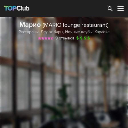
Зарегистрироваться
Марио
(MARIO lounge restaurant)
Рестораны
,
Лаунж-бары
,
Ночные клубы
,
Караоке
9 отзывов
$
$
$
$