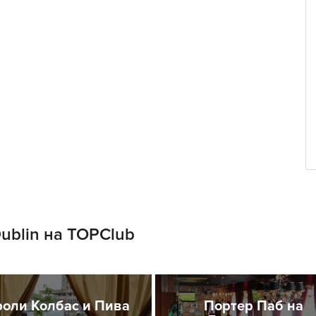
ublin на TOPClub
роли Колбас и Пива
Портер Паб на