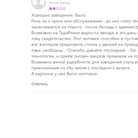
10 лет назад
Хорошее заведение, было.
Речь не о кухне или обслуживании - до них стало тя
заканчивается на пороге... после беседы с админист
Возможно на Тудаблине выросла звезда, и это дань
тому свидетельство. Этот человек способен в пусто
вас взглядом предложить столик у дверей на проходе.
тоже, свободны. - Спасибо, давайте последний. - Ой,
технологии, и приём онлайн-заказов прямиком на по
Возможно виной ущербности для заведения стала ег
приклеенным на лбу чеком с последнего визита.
А карпаччо у них было неплохое.
Ответить