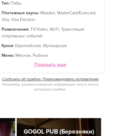
Тип:
Пабы
Платежные карты:
Maestro
,
MasterCard/Eurocard
,
Visa
,
Visa Electron
Развлечения:
TV/Video
,
Wi-Fi
,
Трансляция
спортивных событий
Кухня:
Европейская
,
Ирландская
Меню:
Мясное
,
Рыбное
Показать еще
Сообщить об ошибке. Порекомендовать исправление
Например, указана неверная информация, или в тексте
допущена ошибка.
GOGOL PUB (Березняки)