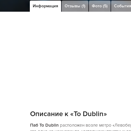
Информация
Отзывы (1)
Фото (5)
Событи
Описание к «To Dublin»
Паб To Dublin
расположен возле метро «Левобере