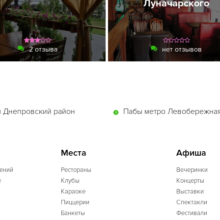
Луначарского
2 отзыва
нет отзывов
 Днепровский район
Пабы метро Левобережна
Места
Афиша
ений
Рестораны
Вечеринки
e
Клубы
Концерты
Караоке
Выставки
Пиццерии
Спектакли
Банкеты
Фестивали