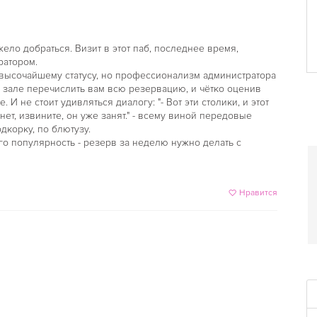
жело добраться. Визит в этот паб, последнее время,
ратором.
 высочайшему статусу, но профессионализм администратора
м зале перечислить вам всю резервацию, и чётко оценив
 И не стоит удивляться диалогу: "- Вот эти столики, и этот
 нет, извините, он уже занят." - всему виной передовые
дкорку, по блютузу.
о популярность - резерв за неделю нужно делать с
Нравится