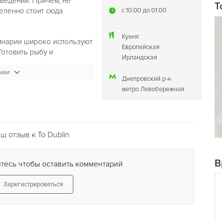
аведений. Причем, не
T
деленно стоит сюда
c 10:00 до 01:00
Кухня:
линарии широко используют
Европейская
Готовить рыбу и
Ирландская
 с душой. Чтобы лучше это
нии
щей панировке по-
Днепровский р-н
ublin
шейки тигровых
метро Левобережная
 «Мечта ирландца», которые
 особому рецепту,
вряд ли пробовали что-
тся мясных блюд, то в
 отзыв к To Dublin
ие имеет собственную
ясное попурри «
To Dublin
»
о, которое подается с
В
тесь чтобы оставить комментарий
 положено в ирландском
Зарегистрироваться