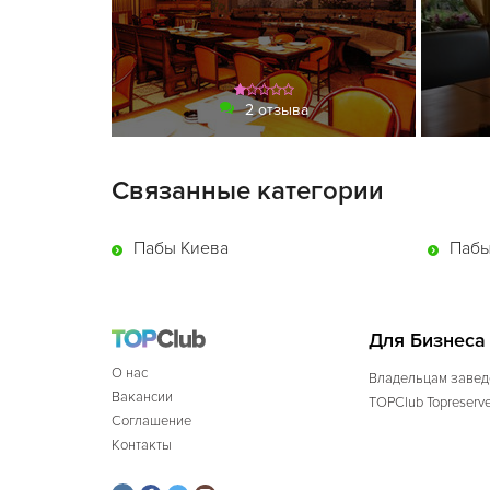
2 отзыва
Связанные категории
Пабы Киева
Пабы
Для Бизнеса
О нас
Владельцам завед
Вакансии
TOPClub Topreserv
Соглашение
Контакты