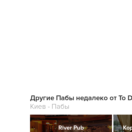
Другие Пабы недалеко от To D
Киев - Пабы
River Pub
Ко