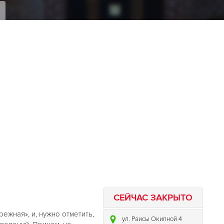
я
СЕЙЧАС ЗАКРЫТО
жная», и, нужно отметить,
ул. Раисы Окипной 4