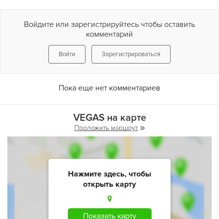
В этом клубе Вы сможете позволить себе то, что было бы
Войдите или зарегистрируйтесь чтобы оставить
невообразимо для Вас в каком-либо другом месте. Ведь то,
комментарий
что происходит в
Вегасе
, остается только там… И куда бы
Вы не отправились в ночном Киеве, дорога все равно
Войти
Зарегистрироваться
приведет Вас в
Vegas
!
Пока еще нет комментариев
VEGAS на карте
Проложить маршрут
Нажмите здесь, чтобы
открыть карту
Показать карту