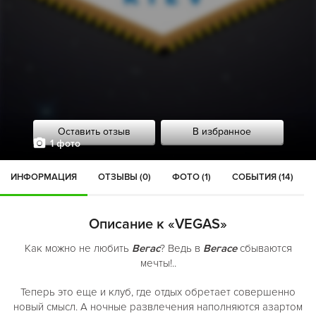
Оставить отзыв
В избранное
1 фото
ИНФОРМАЦИЯ
ОТЗЫВЫ (0)
ФОТО (1)
СОБЫТИЯ (14)
Описание к «VEGAS»
Как можно не любить
Вегас
? Ведь в
Вегасе
сбываются
мечты!..
Теперь это еще и клуб, где отдых обретает совершенно
новый смысл. А ночные развлечения наполняются азартом