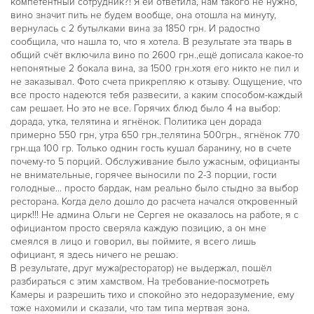
компетентный сотрудник?! Я ей ответила, нам такого не нужно,
вино значит пить не будем вообще, она отошла на минуту,
вернулась с 2 бутылками вина за 1850 грн. И радостно
сообщила, что нашла то, что я хотела. В результате эта тварь в
общий счёт включила вино по 2600 грн.,ещё дописала какое-то
непонятные 2 бокала вина, за 1500 грн.хотя его никто не пил и
не заказывал. Фото счета прикрепляю к отзыву. Ощущение, что
все просто надеются тебя развесити, а каким способом-каждый
сам решает. Но это не все. Горячих блюд было 4 на выбор:
дорада, утка, телятина и ягнёнок. Политика цен дорада
примерно 550 грн, утра 650 грн.,телятина 500грн., ягнёнок 770
грн.ща 100 гр. Только однин гость кушал баранину, но в счете
почему-то 5 порций. Обслуживание было ужасным, официанты
не внимательные, горячее выносили по 2-3 порции, гости
голодные... просто бардак, нам реально было стыдно за выбор
ресторана. Когда дело дошло до расчета начался откровенный
цирк!!! Не админа Ольги не Сергея не оказалось на работе, я с
официантом просто сверяла каждую позицию, а он мне
смеялся в лицо и говорил, вы поймите, я всего лишь
официант, я здесь ничего не решаю.
В результате, друг мужа(ресторатор) не выдержал, пошёл
разбираться с этим хамством. На требование-посмотреть
Камеры и разрешить тихо и спокойно это недоразумение, ему
тоже нахомили и сказали, что там типа мертвая зона.