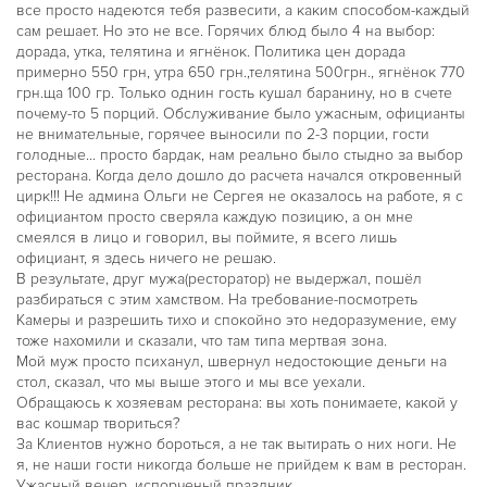
все просто надеются тебя развесити, а каким способом-каждый
сам решает. Но это не все. Горячих блюд было 4 на выбор:
дорада, утка, телятина и ягнёнок. Политика цен дорада
примерно 550 грн, утра 650 грн.,телятина 500грн., ягнёнок 770
грн.ща 100 гр. Только однин гость кушал баранину, но в счете
почему-то 5 порций. Обслуживание было ужасным, официанты
не внимательные, горячее выносили по 2-3 порции, гости
голодные... просто бардак, нам реально было стыдно за выбор
ресторана. Когда дело дошло до расчета начался откровенный
цирк!!! Не админа Ольги не Сергея не оказалось на работе, я с
официантом просто сверяла каждую позицию, а он мне
смеялся в лицо и говорил, вы поймите, я всего лишь
официант, я здесь ничего не решаю.
В результате, друг мужа(ресторатор) не выдержал, пошёл
разбираться с этим хамством. На требование-посмотреть
Камеры и разрешить тихо и спокойно это недоразумение, ему
тоже нахомили и сказали, что там типа мертвая зона.
Мой муж просто психанул, швернул недостоющие деньги на
стол, сказал, что мы выше этого и мы все уехали.
Обращаюсь к хозяевам ресторана: вы хоть понимаете, какой у
вас кошмар твориться?
За Клиентов нужно бороться, а не так вытирать о них ноги. Не
я, не наши гости никогда больше не прийдем к вам в ресторан.
Ужасный вечер, испорченый праздник.