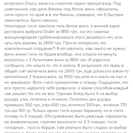
встретила Ольга, занесла спиртное через чёрный вход. Под
шампанское нам дали бокалы под белое вино, официанты
лили просто по края в в эти бокалы, очевидно, что б быстрее
закончилось. Было смешно.
Некоторые гости захотели пить белое вино, я винной карте
ресторана выбрала Chabli за 1850 грн., на что сомелье
женщина(редкая грубиянка)сказала этого дешевого нет, есть
чуть-чуть дороже за 2600 грн. Просто интересно, это
компетентный сотрудник?! Я ей ответила, нам такого не нужно,
вино значит пить не будем вообще, она отошла на минуту,
вернулась с 2 бутылками вина за 1850 грн. И радостно
сообщила, что нашла то, что я хотела. В результате эта тварь в
общий счёт включила вино по 2600 грн.,ещё дописала какое-то
непонятные 2 бокала вина, за 1500 грн.хотя его никто не пил и
не заказывал. Фото счета прикрепляю к отзыву. Ощущение, что
все просто надеются тебя развесити, а каким способом-каждый
сам решает. Но это не все. Горячих блюд было 4 на выбор:
дорада, утка, телятина и ягнёнок. Политика цен дорада
примерно 550 грн, утра 650 грн.,телятина 500грн., ягнёнок 770
грн.ща 100 гр. Только однин гость кушал баранину, но в счете
почему-то 5 порций. Обслуживание было ужасным, официанты
не внимательные, горячее выносили по 2-3 порции, гости
голодные... просто бардак, нам реально было стыдно за выбор