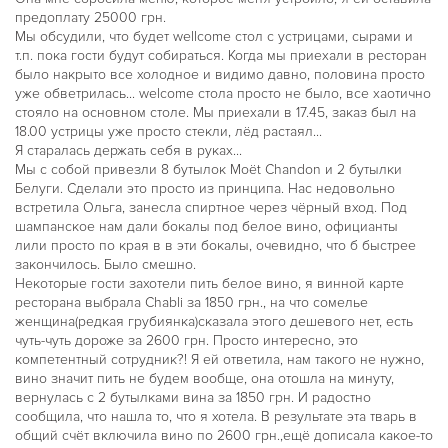
предоплату 25000 грн.
Мы обсудили, что будет wellcome стол с устрицами, сырами и
т.п. пока гости будут собираться. Когда мы приехали в ресторан
было накрыто все холодное и видимо давно, половина просто
уже обветрилась... welcome стола просто не было, все хаотично
стояло на основном столе. Мы приехали в 17.45, заказ был на
18.00 устрицы уже просто стекли, лёд растаял...
Я старалась держать себя в руках...
Мы с собой привезли 8 бутылок Moët Chandon и 2 бутылки
Белуги. Сделали это просто из принципа. Нас недовольно
встретила Ольга, занесла спиртное через чёрный вход. Под
шампанское нам дали бокалы под белое вино, официанты
лили просто по края в в эти бокалы, очевидно, что б быстрее
закончилось. Было смешно.
Некоторые гости захотели пить белое вино, я винной карте
ресторана выбрала Chabli за 1850 грн., на что сомелье
женщина(редкая грубиянка)сказала этого дешевого нет, есть
чуть-чуть дороже за 2600 грн. Просто интересно, это
компетентный сотрудник?! Я ей ответила, нам такого не нужно,
вино значит пить не будем вообще, она отошла на минуту,
вернулась с 2 бутылками вина за 1850 грн. И радостно
сообщила, что нашла то, что я хотела. В результате эта тварь в
общий счёт включила вино по 2600 грн.,ещё дописала какое-то