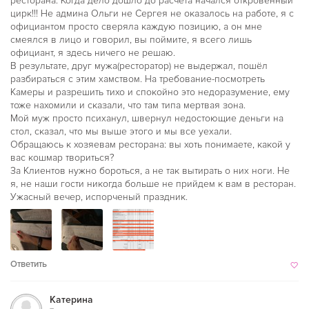
ресторана. Когда дело дошло до расчета начался откровенный
цирк!!! Не админа Ольги не Сергея не оказалось на работе, я с
официантом просто сверяла каждую позицию, а он мне
смеялся в лицо и говорил, вы поймите, я всего лишь
официант, я здесь ничего не решаю.
В результате, друг мужа(ресторатор) не выдержал, пошёл
разбираться с этим хамством. На требование-посмотреть
Камеры и разрешить тихо и спокойно это недоразумение, ему
тоже нахомили и сказали, что там типа мертвая зона.
Мой муж просто психанул, швернул недостоющие деньги на
стол, сказал, что мы выше этого и мы все уехали.
Обращаюсь к хозяевам ресторана: вы хоть понимаете, какой у
вас кошмар твориться?
За Клиентов нужно бороться, а не так вытирать о них ноги. Не
я, не наши гости никогда больше не прийдем к вам в ресторан.
Ужасный вечер, испорченый праздник.
Ответить
Катерина