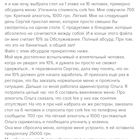
я и как хочу, выбрала стол на 1 этаже на 16 человек, примерно
обсудила меню. Уточнила стоимость cork fee. Мне озвучили 700
грн. Крепкий алкоголь, 1000 грн. Лёгкий. Мне на следующий
день Сергей прислал меню, которое просто смешно бы
смотрелось на одном столе. С продуктами и блюдами, которые
абсолютно не сочитаются между собой. И в конце этого файла
он мне считает 10% за Обслуживание. Полный абсурд. При том,
что это не банкетный, а общий зал!
Файл с этим абсурдом прикрепляю ниже.
Мой муж достаточно вспыльчивый и влиятельный человек,
когда он увидел эти 10%, я думала он просто не сможет
сдержаться... я перезвонила Сергею, дала ему понять, что он
эти 10% должен для начала заработать. И приехала ещё раз в
ресторан, что бы заказать нормальное меню и прояснить
ситуацию. Дальше со мной работала администратор Ольга. Я
потратила целый час что б составить вменяемое меню. Про
алкоголь Ольга сказала, что cock fee у них как понятие
отсутствует. На что я при ней набрала их же ресторан, заказала
стол на 6 человек и спросила про cork fee по телефону мне
сообщили: 700 грн. На лёгкий алкоголь и 1000 грн.тяжелый.
Ольга скривилась и пообещала уточнить у хозяина.
Она мне сбросила меню, которое меня устроило, я ей оставила
предоплату 25000 грн.