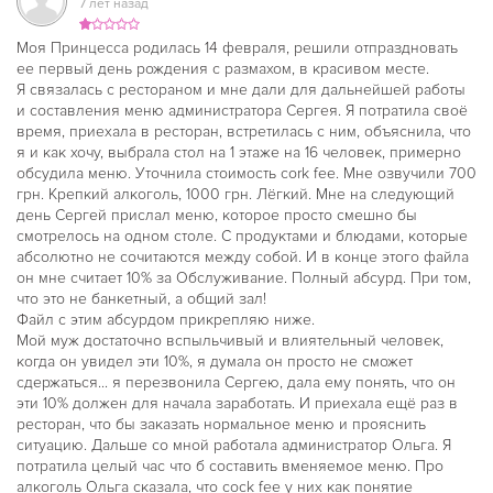
7 лет назад
Моя Принцесса родилась 14 февраля, решили отпраздновать
ее первый день рождения с размахом, в красивом месте.
Я связалась с рестораном и мне дали для дальнейшей работы
и составления меню администратора Сергея. Я потратила своё
время, приехала в ресторан, встретилась с ним, объяснила, что
я и как хочу, выбрала стол на 1 этаже на 16 человек, примерно
обсудила меню. Уточнила стоимость cork fee. Мне озвучили 700
грн. Крепкий алкоголь, 1000 грн. Лёгкий. Мне на следующий
день Сергей прислал меню, которое просто смешно бы
смотрелось на одном столе. С продуктами и блюдами, которые
абсолютно не сочитаются между собой. И в конце этого файла
он мне считает 10% за Обслуживание. Полный абсурд. При том,
что это не банкетный, а общий зал!
Файл с этим абсурдом прикрепляю ниже.
Мой муж достаточно вспыльчивый и влиятельный человек,
когда он увидел эти 10%, я думала он просто не сможет
сдержаться... я перезвонила Сергею, дала ему понять, что он
эти 10% должен для начала заработать. И приехала ещё раз в
ресторан, что бы заказать нормальное меню и прояснить
ситуацию. Дальше со мной работала администратор Ольга. Я
потратила целый час что б составить вменяемое меню. Про
алкоголь Ольга сказала, что cock fee у них как понятие