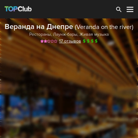
Зарегистрироваться
Веранда на Днепре
(Veranda on the river)
Рестораны
,
Лаунж-бары
,
Живая музыка
17 отзывов
$
$
$
$