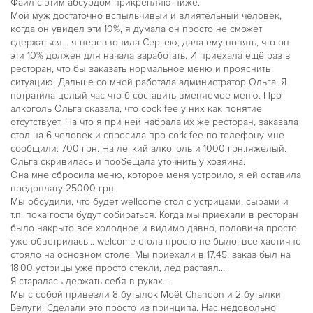
Файл с этим абсурдом прикрепляю ниже.
Мой муж достаточно вспыльчивый и влиятельный человек,
когда он увидел эти 10%, я думала он просто не сможет
сдержаться... я перезвонила Сергею, дала ему понять, что он
эти 10% должен для начала заработать. И приехала ещё раз в
ресторан, что бы заказать нормальное меню и прояснить
ситуацию. Дальше со мной работала администратор Ольга. Я
потратила целый час что б составить вменяемое меню. Про
алкоголь Ольга сказала, что cock fee у них как понятие
отсутствует. На что я при ней набрала их же ресторан, заказала
стол на 6 человек и спросила про cork fee по телефону мне
сообщили: 700 грн. На лёгкий алкоголь и 1000 грн.тяжелый.
Ольга скривилась и пообещала уточнить у хозяина.
Она мне сбросила меню, которое меня устроило, я ей оставила
предоплату 25000 грн.
Мы обсудили, что будет wellcome стол с устрицами, сырами и
т.п. пока гости будут собираться. Когда мы приехали в ресторан
было накрыто все холодное и видимо давно, половина просто
уже обветрилась... welcome стола просто не было, все хаотично
стояло на основном столе. Мы приехали в 17.45, заказ был на
18.00 устрицы уже просто стекли, лёд растаял...
Я старалась держать себя в руках...
Мы с собой привезли 8 бутылок Moët Chandon и 2 бутылки
Белуги. Сделали это просто из принципа. Нас недовольно