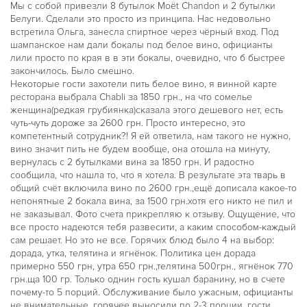
Мы с собой привезли 8 бутылок Moët Chandon и 2 бутылки
Белуги. Сделали это просто из принципа. Нас недовольно
встретила Ольга, занесла спиртное через чёрный вход. Под
шампанское нам дали бокалы под белое вино, официанты
лили просто по края в в эти бокалы, очевидно, что б быстрее
закончилось. Было смешно.
Некоторые гости захотели пить белое вино, я винной карте
ресторана выбрала Chabli за 1850 грн., на что сомелье
женщина(редкая грубиянка)сказала этого дешевого нет, есть
чуть-чуть дороже за 2600 грн. Просто интересно, это
компетентный сотрудник?! Я ей ответила, нам такого не нужно,
вино значит пить не будем вообще, она отошла на минуту,
вернулась с 2 бутылками вина за 1850 грн. И радостно
сообщила, что нашла то, что я хотела. В результате эта тварь в
общий счёт включила вино по 2600 грн.,ещё дописала какое-то
непонятные 2 бокала вина, за 1500 грн.хотя его никто не пил и
не заказывал. Фото счета прикрепляю к отзыву. Ощущение, что
все просто надеются тебя развесити, а каким способом-каждый
сам решает. Но это не все. Горячих блюд было 4 на выбор:
дорада, утка, телятина и ягнёнок. Политика цен дорада
примерно 550 грн, утра 650 грн.,телятина 500грн., ягнёнок 770
грн.ща 100 гр. Только однин гость кушал баранину, но в счете
почему-то 5 порций. Обслуживание было ужасным, официанты
не внимательные, горячее выносили по 2-3 порции, гости