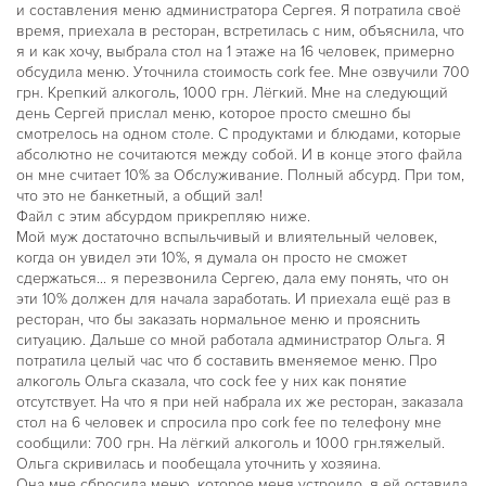
и составления меню администратора Сергея. Я потратила своё
время, приехала в ресторан, встретилась с ним, объяснила, что
я и как хочу, выбрала стол на 1 этаже на 16 человек, примерно
обсудила меню. Уточнила стоимость cork fee. Мне озвучили 700
грн. Крепкий алкоголь, 1000 грн. Лёгкий. Мне на следующий
день Сергей прислал меню, которое просто смешно бы
смотрелось на одном столе. С продуктами и блюдами, которые
абсолютно не сочитаются между собой. И в конце этого файла
он мне считает 10% за Обслуживание. Полный абсурд. При том,
что это не банкетный, а общий зал!
Файл с этим абсурдом прикрепляю ниже.
Мой муж достаточно вспыльчивый и влиятельный человек,
когда он увидел эти 10%, я думала он просто не сможет
сдержаться... я перезвонила Сергею, дала ему понять, что он
эти 10% должен для начала заработать. И приехала ещё раз в
ресторан, что бы заказать нормальное меню и прояснить
ситуацию. Дальше со мной работала администратор Ольга. Я
потратила целый час что б составить вменяемое меню. Про
алкоголь Ольга сказала, что cock fee у них как понятие
отсутствует. На что я при ней набрала их же ресторан, заказала
стол на 6 человек и спросила про cork fee по телефону мне
сообщили: 700 грн. На лёгкий алкоголь и 1000 грн.тяжелый.
Ольга скривилась и пообещала уточнить у хозяина.
Она мне сбросила меню, которое меня устроило, я ей оставила