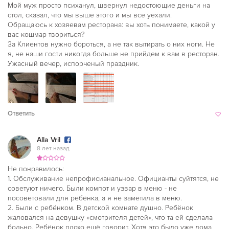
Мой муж просто психанул, швернул недостоющие деньги на
стол, сказал, что мы выше этого и мы все уехали.
Обращаюсь к хозяевам ресторана: вы хоть понимаете, какой у
вас кошмар твориться?
За Клиентов нужно бороться, а не так вытирать о них ноги. Не
я, не наши гости никогда больше не прийдем к вам в ресторан.
Ужасный вечер, испорченый праздник.
Ответить
Alla Vril
8 лет назад
Не понравилось:
1. Обслуживание непрофисианальное. Официанты суйтятся, не
советуют ничего. Были компот и узвар в меню - не
посоветовали для ребёнка, а я не заметила в меню.
2. Были с ребёнком. В детской комнате душно. Ребёнок
жаловался на девушку «смотрителя детей», что та ей сделала
больно. Ребёнок плохо ещё говорит. Хотя это было уже дома