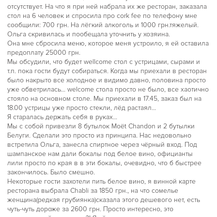
отсутствует. На что я при ней набрала их же ресторан, заказала
стол на 6 человек и спросила про cork fee по телефону мне
сообщили: 700 грн. На лёгкий алкоголь и 1000 грн.тяжелый.
Ольга скривилась и пообещала уточнить у хозяина.
Она мне сбросила меню, которое меня устроило, я ей оставила
предоплату 25000 грн.
Мы обсудили, что будет wellcome стол с устрицами, сырами и
т.п. пока гости будут собираться. Когда мы приехали в ресторан
было накрыто все холодное и видимо давно, половина просто
уже обветрилась... welcome стола просто не было, все хаотично
стояло на основном столе. Мы приехали в 17.45, заказ был на
18.00 устрицы уже просто стекли, лёд растаял...
Я старалась держать себя в руках...
Мы с собой привезли 8 бутылок Moët Chandon и 2 бутылки
Белуги. Сделали это просто из принципа. Нас недовольно
встретила Ольга, занесла спиртное через чёрный вход. Под
шампанское нам дали бокалы под белое вино, официанты
лили просто по края в в эти бокалы, очевидно, что б быстрее
закончилось. Было смешно.
Некоторые гости захотели пить белое вино, я винной карте
ресторана выбрала Chabli за 1850 грн., на что сомелье
женщина(редкая грубиянка)сказала этого дешевого нет, есть
чуть-чуть дороже за 2600 грн. Просто интересно, это