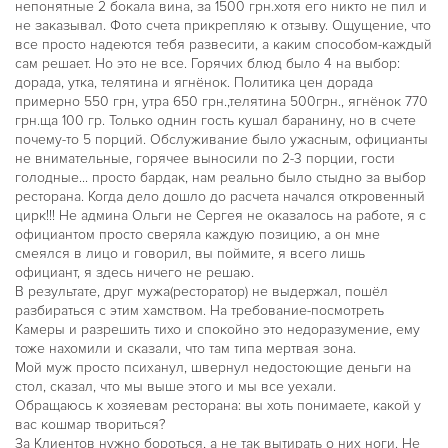
непонятные 2 бокала вина, за 1500 грн.хотя его никто не пил и
не заказывал. Фото счета прикрепляю к отзыву. Ощущение, что
все просто надеются тебя развесити, а каким способом-каждый
сам решает. Но это не все. Горячих блюд было 4 на выбор:
дорада, утка, телятина и ягнёнок. Политика цен дорада
примерно 550 грн, утра 650 грн.,телятина 500грн., ягнёнок 770
грн.ща 100 гр. Только однин гость кушал баранину, но в счете
почему-то 5 порций. Обслуживание было ужасным, официанты
не внимательные, горячее выносили по 2-3 порции, гости
голодные... просто бардак, нам реально было стыдно за выбор
ресторана. Когда дело дошло до расчета начался откровенный
цирк!!! Не админа Ольги не Сергея не оказалось на работе, я с
официантом просто сверяла каждую позицию, а он мне
смеялся в лицо и говорил, вы поймите, я всего лишь
официант, я здесь ничего не решаю.
В результате, друг мужа(ресторатор) не выдержал, пошёл
разбираться с этим хамством. На требование-посмотреть
Камеры и разрешить тихо и спокойно это недоразумение, ему
тоже нахомили и сказали, что там типа мертвая зона.
Мой муж просто психанул, швернул недостоющие деньги на
стол, сказал, что мы выше этого и мы все уехали.
Обращаюсь к хозяевам ресторана: вы хоть понимаете, какой у
вас кошмар твориться?
За Клиентов нужно бороться, а не так вытирать о них ноги. Не