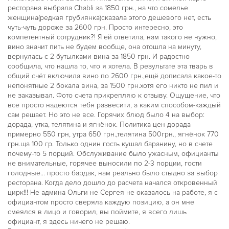
ресторана выбрала Chabli за 1850 грн., на что сомелье
женщина(редкая грубиянка)сказала этого дешевого нет, есть
чуть-чуть дороже за 2600 грн. Просто интересно, это
компетентный сотрудник?! Я ей ответила, нам такого не нужно,
вино значит пить не будем вообще, она отошла на минуту,
вернулась с 2 бутылками вина за 1850 грн. И радостно
сообщила, что нашла то, что я хотела. В результате эта тварь в
общий счёт включила вино по 2600 грн.,ещё дописала какое-то
непонятные 2 бокала вина, за 1500 грн.хотя его никто не пил и
не заказывал. Фото счета прикрепляю к отзыву. Ощущение, что
все просто надеются тебя развесити, а каким способом-каждый
сам решает. Но это не все. Горячих блюд было 4 на выбор:
дорада, утка, телятина и ягнёнок. Политика цен дорада
примерно 550 грн, утра 650 грн.,телятина 500грн., ягнёнок 770
грн.ща 100 гр. Только однин гость кушал баранину, но в счете
почему-то 5 порций. Обслуживание было ужасным, официанты
не внимательные, горячее выносили по 2-3 порции, гости
голодные... просто бардак, нам реально было стыдно за выбор
ресторана. Когда дело дошло до расчета начался откровенный
цирк!!! Не админа Ольги не Сергея не оказалось на работе, я с
официантом просто сверяла каждую позицию, а он мне
смеялся в лицо и говорил, вы поймите, я всего лишь
официант, я здесь ничего не решаю.