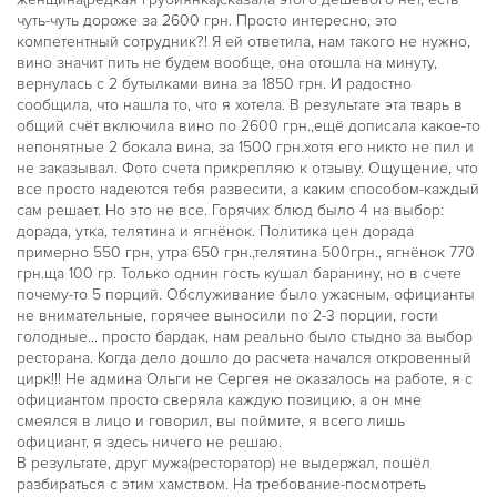
чуть-чуть дороже за 2600 грн. Просто интересно, это
компетентный сотрудник?! Я ей ответила, нам такого не нужно,
вино значит пить не будем вообще, она отошла на минуту,
вернулась с 2 бутылками вина за 1850 грн. И радостно
сообщила, что нашла то, что я хотела. В результате эта тварь в
общий счёт включила вино по 2600 грн.,ещё дописала какое-то
непонятные 2 бокала вина, за 1500 грн.хотя его никто не пил и
не заказывал. Фото счета прикрепляю к отзыву. Ощущение, что
все просто надеются тебя развесити, а каким способом-каждый
сам решает. Но это не все. Горячих блюд было 4 на выбор:
дорада, утка, телятина и ягнёнок. Политика цен дорада
примерно 550 грн, утра 650 грн.,телятина 500грн., ягнёнок 770
грн.ща 100 гр. Только однин гость кушал баранину, но в счете
почему-то 5 порций. Обслуживание было ужасным, официанты
не внимательные, горячее выносили по 2-3 порции, гости
голодные... просто бардак, нам реально было стыдно за выбор
ресторана. Когда дело дошло до расчета начался откровенный
цирк!!! Не админа Ольги не Сергея не оказалось на работе, я с
официантом просто сверяла каждую позицию, а он мне
смеялся в лицо и говорил, вы поймите, я всего лишь
официант, я здесь ничего не решаю.
В результате, друг мужа(ресторатор) не выдержал, пошёл
разбираться с этим хамством. На требование-посмотреть