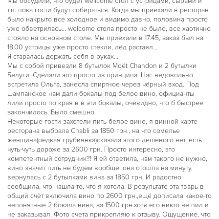
Мы обсудили, что будет wellcome стол с устрицами, сырами и
т.п. пока гости будут собираться. Когда мы приехали в ресторан
было накрыто все холодное и видимо давно, половина просто
уже обветрилась... welcome стола просто не было, все хаотично
стояло на основном столе. Мы приехали в 17.45, заказ был на
18.00 устрицы уже просто стекли, лёд растаял...
Я старалась держать себя в руках...
Мы с собой привезли 8 бутылок Moët Chandon и 2 бутылки
Белуги. Сделали это просто из принципа. Нас недовольно
встретила Ольга, занесла спиртное через чёрный вход. Под
шампанское нам дали бокалы под белое вино, официанты
лили просто по края в в эти бокалы, очевидно, что б быстрее
закончилось. Было смешно.
Некоторые гости захотели пить белое вино, я винной карте
ресторана выбрала Chabli за 1850 грн., на что сомелье
женщина(редкая грубиянка)сказала этого дешевого нет, есть
чуть-чуть дороже за 2600 грн. Просто интересно, это
компетентный сотрудник?! Я ей ответила, нам такого не нужно,
вино значит пить не будем вообще, она отошла на минуту,
вернулась с 2 бутылками вина за 1850 грн. И радостно
сообщила, что нашла то, что я хотела. В результате эта тварь в
общий счёт включила вино по 2600 грн.,ещё дописала какое-то
непонятные 2 бокала вина, за 1500 грн.хотя его никто не пил и
не заказывал. Фото счета прикрепляю к отзыву. Ощущение, что