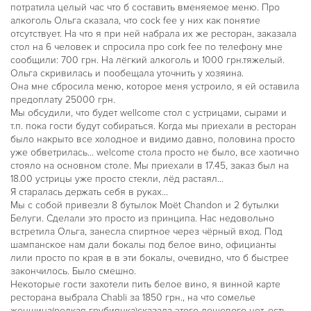
потратила целый час что б составить вменяемое меню. Про
алкоголь Ольга сказала, что cock fee у них как понятие
отсутствует. На что я при ней набрала их же ресторан, заказала
стол на 6 человек и спросила про cork fee по телефону мне
сообщили: 700 грн. На лёгкий алкоголь и 1000 грн.тяжелый.
Ольга скривилась и пообещала уточнить у хозяина.
Она мне сбросила меню, которое меня устроило, я ей оставила
предоплату 25000 грн.
Мы обсудили, что будет wellcome стол с устрицами, сырами и
т.п. пока гости будут собираться. Когда мы приехали в ресторан
было накрыто все холодное и видимо давно, половина просто
уже обветрилась... welcome стола просто не было, все хаотично
стояло на основном столе. Мы приехали в 17.45, заказ был на
18.00 устрицы уже просто стекли, лёд растаял...
Я старалась держать себя в руках...
Мы с собой привезли 8 бутылок Moët Chandon и 2 бутылки
Белуги. Сделали это просто из принципа. Нас недовольно
встретила Ольга, занесла спиртное через чёрный вход. Под
шампанское нам дали бокалы под белое вино, официанты
лили просто по края в в эти бокалы, очевидно, что б быстрее
закончилось. Было смешно.
Некоторые гости захотели пить белое вино, я винной карте
ресторана выбрала Chabli за 1850 грн., на что сомелье
женщина(редкая грубиянка)сказала этого дешевого нет, есть