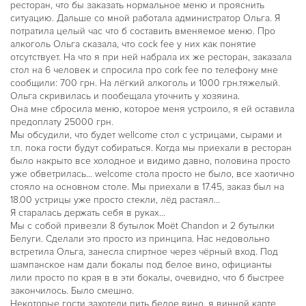
ресторан, что бы заказать нормальное меню и прояснить
ситуацию. Дальше со мной работала администратор Ольга. Я
потратила целый час что б составить вменяемое меню. Про
алкоголь Ольга сказала, что cock fee у них как понятие
отсутствует. На что я при ней набрала их же ресторан, заказала
стол на 6 человек и спросила про cork fee по телефону мне
сообщили: 700 грн. На лёгкий алкоголь и 1000 грн.тяжелый.
Ольга скривилась и пообещала уточнить у хозяина.
Она мне сбросила меню, которое меня устроило, я ей оставила
предоплату 25000 грн.
Мы обсудили, что будет wellcome стол с устрицами, сырами и
т.п. пока гости будут собираться. Когда мы приехали в ресторан
было накрыто все холодное и видимо давно, половина просто
уже обветрилась... welcome стола просто не было, все хаотично
стояло на основном столе. Мы приехали в 17.45, заказ был на
18.00 устрицы уже просто стекли, лёд растаял...
Я старалась держать себя в руках...
Мы с собой привезли 8 бутылок Moët Chandon и 2 бутылки
Белуги. Сделали это просто из принципа. Нас недовольно
встретила Ольга, занесла спиртное через чёрный вход. Под
шампанское нам дали бокалы под белое вино, официанты
лили просто по края в в эти бокалы, очевидно, что б быстрее
закончилось. Было смешно.
Некоторые гости захотели пить белое вино, я винной карте