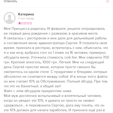
Ответить
Катерина
7 лет назад
Моя Принцесса родилась 14 февраля, решили отпраздновать
ее первый день рождения с размахом, в красивом месте.
Я связалась с рестораном и мне дали для дальнейшей работы
и составления меню администратора Сергея. Я потратила своё
время, приехала в ресторан, встретилась с ним, объяснила, что
я и как хочу, выбрала стол на 1 этаже на 16 человек, примерно
обсудила меню. Уточнила стоимость cork fee. Мне озвучили 700
грн. Крепкий алкоголь, 1000 грн. Лёгкий. Мне на следующий
день Сергей прислал меню, которое просто смешно бы
смотрелось на одном столе. С продуктами и блюдами, которые
абсолютно не сочитаются между собой. И в конце этого файла
он мне считает 10% за Обслуживание. Полный абсурд. При том,
что это не банкетный, а общий зал!
Файл с этим абсурдом прикрепляю ниже.
Мой муж достаточно вспыльчивый и влиятельный человек,
когда он увидел эти 10%, я думала он просто не сможет
сдержаться... я перезвонила Сергею, дала ему понять, что он
эти 10% должен для начала заработать. И приехала ещё раз в