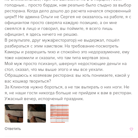
голодные... просто бардак, нам реально было стыдно за выбор
ресторана. Когда дело дошло до расчета начался откровенный
цирк!!! Не админа Ольги не Сергея не оказалось на работе, я с
официантом просто сверяла каждую позицию, а он мне
смеялся в лицо и говорил, вы поймите, я всего лишь
официант, я здесь ничего не решаю.
В результате, друг мужа(ресторатор) не выдержал, пошёл
разбираться с этим хамством. На требование-посмотреть
Камеры и разрешить тихо и спокойно это недоразумение, ему
тоже нахомили и сказали, что там типа мертвая зона.
Мой муж просто психанул, швернул недостоющие деньги на
стол, сказал, что мы выше этого и мы все уехали.
Обращаюсь к хозяевам ресторана: вы хоть понимаете, какой у
вас кошмар твориться?
За Клиентов нужно бороться, а не так вытирать о них ноги. Не
я, не наши гости никогда больше не прийдем к вам в ресторан.
Ужасный вечер, испорченый праздник.
Ответить