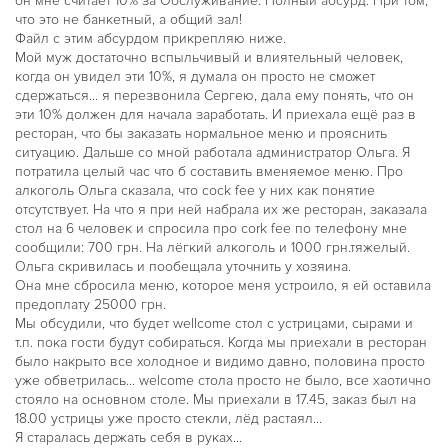
он мне считает 10% за Обслуживание. Полный абсурд. При том,
что это не банкетный, а общий зал!
Файл с этим абсурдом прикрепляю ниже.
Мой муж достаточно вспыльчивый и влиятельный человек,
когда он увидел эти 10%, я думала он просто не сможет
сдержаться... я перезвонила Сергею, дала ему понять, что он
эти 10% должен для начала заработать. И приехала ещё раз в
ресторан, что бы заказать нормальное меню и прояснить
ситуацию. Дальше со мной работала администратор Ольга. Я
потратила целый час что б составить вменяемое меню. Про
алкоголь Ольга сказала, что cock fee у них как понятие
отсутствует. На что я при ней набрала их же ресторан, заказала
стол на 6 человек и спросила про cork fee по телефону мне
сообщили: 700 грн. На лёгкий алкоголь и 1000 грн.тяжелый.
Ольга скривилась и пообещала уточнить у хозяина.
Она мне сбросила меню, которое меня устроило, я ей оставила
предоплату 25000 грн.
Мы обсудили, что будет wellcome стол с устрицами, сырами и
т.п. пока гости будут собираться. Когда мы приехали в ресторан
было накрыто все холодное и видимо давно, половина просто
уже обветрилась... welcome стола просто не было, все хаотично
стояло на основном столе. Мы приехали в 17.45, заказ был на
18.00 устрицы уже просто стекли, лёд растаял...
Я старалась держать себя в руках...