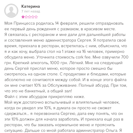
Катерина
7 лет назад
Моя Принцесса родилась 14 февраля, решили отпраздновать
ее первый день рождения с размахом, в красивом месте.
Я связалась с рестораном и мне дали для дальнейшей работы
и составления меню администратора Сергея. Я потратила своё
время, приехала в ресторан, встретилась с ним, объяснила, что
я и как хочу, выбрала стол на 1 этаже на 16 человек, примерно
обсудила меню. Уточнила стоимость cork fee. Мне озвучили 700
грн. Крепкий алкоголь, 1000 грн. Лёгкий. Мне на следующий
день Сергей прислал меню, которое просто смешно бы
смотрелось на одном столе. С продуктами и блюдами, которые
абсолютно не сочитаются между собой. И в конце этого файла
он мне считает 10% за Обслуживание. Полный абсурд. При том,
что это не банкетный, а общий зал!
Файл с этим абсурдом прикрепляю ниже.
Мой муж достаточно вспыльчивый и влиятельный человек,
когда он увидел эти 10%, я думала он просто не сможет
сдержаться... я перезвонила Сергею, дала ему понять, что он
эти 10% должен для начала заработать. И приехала ещё раз в
ресторан, что бы заказать нормальное меню и прояснить
ситуацию. Дальше со мной работала администратор Ольга. Я