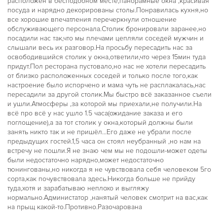
расположен в бесподобном месте,панорамные окна ,красивая
посуда и нарядно декорированы столы.Понравилась кухня,но
все хорошие впечатления перечеркнули отношение
обслуживающего персонала.Столик бронировали заранее,но
посадили нас так,что мы плечами цепляли соседей мужчин и
слышали весь их разговор.На просьбу пересадить нас за
освободившийся столик у окна,ответили,что через 15мин туда
придут.Пол ресторана пустовало,но нас не хотели пересадить
от близко расположенных соседей и только после того,как
настроение было испорчено и мама чуть не расплакалась,нас
пересадили за другой столик.Мы быстро всё заказанное съели
и ушли.Атмосферы ,за которой мы приехали,не получили.На
всё про всё у нас ушло 1.5 часа(ожидание заказа и его
поглощение),а за тот столик у окна,который должны были
занять никто так и не пришёл...Его даже не убрали после
предыдущих гостей.1,5 часа он стоял неубранный ,но нам на
встречу не пошли.Я не знаю чем мы не подошли-может одеты
были недостаточно нарядно,может недостаточно
тюнингованы,но никогда я не чувствовала себя человеком 5го
сорта,как почувствовала здесь.Никогда больше не прийду
туда,хотя и зарабатываю неплохо и выгляжу
нормально.Администатор ,нанятый человек смотрит на вас,как
на прыщ какой-то.Противно.Разочарована