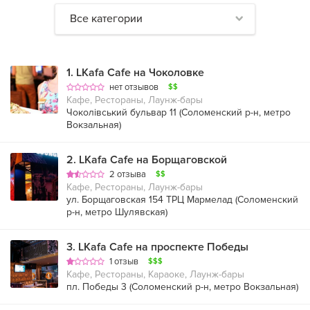
Все категории
1
.
LKafa Cafe на Чоколовке
нет отзывов
$$
Кафе, Рестораны, Лаунж-бары
Чоколівський бульвар 11 (
Соломенский р-н
,
метро
Вокзальная
)
2
.
LKafa Cafe на Борщаговской
2 отзыва
$$
Кафе, Рестораны, Лаунж-бары
ул. Борщаговская 154 ТРЦ Мармелад (
Соломенский
р-н
,
метро Шулявская
)
3
.
LKafa Cafe на проспекте Победы
1 отзыв
$$$
Кафе, Рестораны, Караоке, Лаунж-бары
пл. Победы 3 (
Соломенский р-н
,
метро Вокзальная
)