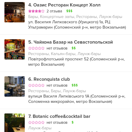
4
.
Оазис Ресторан Концерт Холл
2 отзыва
$$$
Бары, Концертные залы, Рестораны, Лаунж-бары
ул. Василия Липковского (Урицкого) 1а, РЦ
Ультрамарин (
Соломенский р-н
,
метро Вокзальная
)
5
.
Чайхона Базар на Севастопольской
нет отзывов
$$
Рестораны, Кальян-бары, Лаунж-бары
Повітрофлотський проспект 52 (
Соломенский р-н
,
метро Вокзальная
)
6
.
Reconquista club
нет отзывов
$$$
Рестораны, Бары, Лаунж-бары
вулиця Василя Липківського 1А (
Соломенский р-н
,
Соломенка микрорайон
,
метро Вокзальная
)
7
.
Botanic coffee&cocktail bar
нет отзывов
$
Лаунж-бары